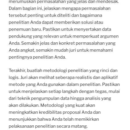
merumuskan permasalahan yang jelas dan mendesak.
Dalam bagian ini, jelaskan mengapa permasalahan
tersebut penting untuk diteliti dan bagaimana
penelitian Anda dapat memberikan solusi atau
penemuan baru. Pastikan untuk menyertakan data
pendukung yang relevan untuk memperkuat argumen
Anda. Semakin jelas dan konkret permasalahan yang
Anda angkat, semakin mudah juri untuk memahami
pentingnya penelitian Anda.
Terakhir, buatlah metodologi penelitian yang rinci dan
logis. Juri akan melihat seberapa realistis dan aplikatif
metode yang Anda gunakan dalam penelitian. Pastikan
untuk menjelaskan setiap langkah dengan tegas, mulai
dari teknik pengumpulan data hingga analisis yang
akan dilakukan. Metodologi yang kuat akan
meningkatkan kredibilitas proposal Anda dan
menunjukkan bahwa Anda telah memikirkan
pelaksanaan penelitian secara matang.