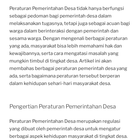
Peraturan Pemerintahan Desa tidak hanya berfungsi
sebagai pedoman bagi pemerintah desa dalam
melaksanakan tugasnya, tetapi juga sebagai acuan bagi
warga dalam berinteraksi dengan pemerintah dan
sesama warga. Dengan mengenali berbagai peraturan
yang ada, masyarakat bisa lebih memahami hak dan
kewajibannya, serta cara mengatasi masalah yang
mungkin timbul di tingkat desa. Artikel ini akan
membahas berbagai peraturan pemerintah desa yang
ada, serta bagaimana peraturan tersebut berperan
dalam kehidupan sehari-hari masyarakat desa.
Pengertian Peraturan Pemerintahan Desa
Peraturan Pemerintahan Desa merupakan regulasi
yang dibuat oleh pemerintah desa untuk mengatur
berbagai aspek kehidupan masyarakat di tingkat desa.