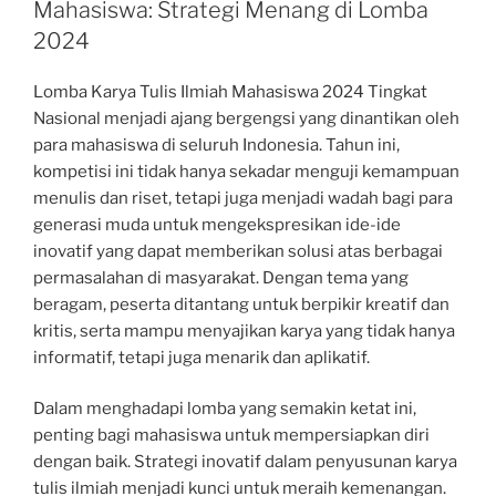
Mahasiswa: Strategi Menang di Lomba
2024
Lomba Karya Tulis Ilmiah Mahasiswa 2024 Tingkat
Nasional menjadi ajang bergengsi yang dinantikan oleh
para mahasiswa di seluruh Indonesia. Tahun ini,
kompetisi ini tidak hanya sekadar menguji kemampuan
menulis dan riset, tetapi juga menjadi wadah bagi para
generasi muda untuk mengekspresikan ide-ide
inovatif yang dapat memberikan solusi atas berbagai
permasalahan di masyarakat. Dengan tema yang
beragam, peserta ditantang untuk berpikir kreatif dan
kritis, serta mampu menyajikan karya yang tidak hanya
informatif, tetapi juga menarik dan aplikatif.
Dalam menghadapi lomba yang semakin ketat ini,
penting bagi mahasiswa untuk mempersiapkan diri
dengan baik. Strategi inovatif dalam penyusunan karya
tulis ilmiah menjadi kunci untuk meraih kemenangan.