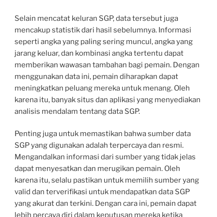
Selain mencatat keluran SGP, data tersebut juga
mencakup statistik dari hasil sebelumnya. Informasi
seperti angka yang paling sering muncul, angka yang
jarang keluar, dan kombinasi angka tertentu dapat
memberikan wawasan tambahan bagi pemain. Dengan
menggunakan data ini, pemain diharapkan dapat
meningkatkan peluang mereka untuk menang. Oleh
karena itu, banyak situs dan aplikasi yang menyediakan
analisis mendalam tentang data SGP.
Penting juga untuk memastikan bahwa sumber data
SGP yang digunakan adalah terpercaya dan resmi.
Mengandalkan informasi dari sumber yang tidak jelas
dapat menyesatkan dan merugikan pemain. Oleh
karena itu, selalu pastikan untuk memilih sumber yang
valid dan terverifikasi untuk mendapatkan data SGP
yang akurat dan terkini. Dengan cara ini, pemain dapat
lebih percaya diri dalam keputusan mereka ketika