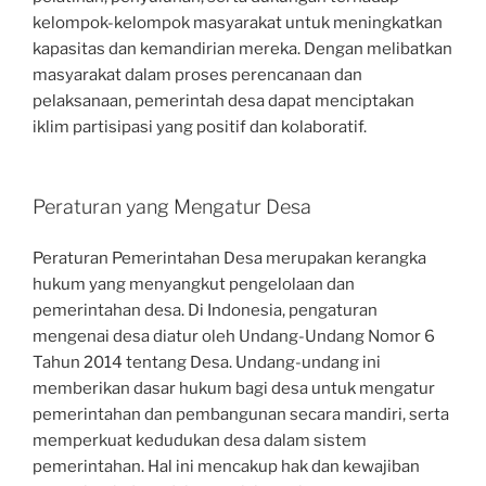
kelompok-kelompok masyarakat untuk meningkatkan
kapasitas dan kemandirian mereka. Dengan melibatkan
masyarakat dalam proses perencanaan dan
pelaksanaan, pemerintah desa dapat menciptakan
iklim partisipasi yang positif dan kolaboratif.
Peraturan yang Mengatur Desa
Peraturan Pemerintahan Desa merupakan kerangka
hukum yang menyangkut pengelolaan dan
pemerintahan desa. Di Indonesia, pengaturan
mengenai desa diatur oleh Undang-Undang Nomor 6
Tahun 2014 tentang Desa. Undang-undang ini
memberikan dasar hukum bagi desa untuk mengatur
pemerintahan dan pembangunan secara mandiri, serta
memperkuat kedudukan desa dalam sistem
pemerintahan. Hal ini mencakup hak dan kewajiban