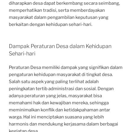
diharapkan desa dapat berkembang secara seimbang,
memperhatikan tradisi, serta memberdayakan
masyarakat dalam pengambilan keputusan yang
berkaitan dengan kehidupan sehari-hari.
Dampak Peraturan Desa dalam Kehidupan
Sehari-hari
Peraturan Desa memiliki dampak yang signifikan dalam
pengaturan kehidupan masyarakat di tingkat desa.
Salah satu aspek yang paling terlihat adalah
peningkatan tertib administrasi dan sosial. Dengan
adanya peraturan yang jelas, masyarakat bisa
memahami hak dan kewajiban mereka, sehingga
meminimalkan konflik dan ketidakpahaman antar
warga. Hal ini menciptakan suasana yang lebih
harmonis dan mendukung kerjasama dalam berbagai
kegiatan desa.