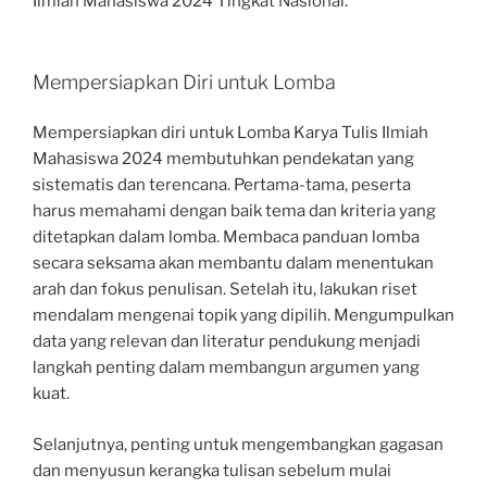
Ilmiah Mahasiswa 2024 Tingkat Nasional.
Mempersiapkan Diri untuk Lomba
Mempersiapkan diri untuk Lomba Karya Tulis Ilmiah
Mahasiswa 2024 membutuhkan pendekatan yang
sistematis dan terencana. Pertama-tama, peserta
harus memahami dengan baik tema dan kriteria yang
ditetapkan dalam lomba. Membaca panduan lomba
secara seksama akan membantu dalam menentukan
arah dan fokus penulisan. Setelah itu, lakukan riset
mendalam mengenai topik yang dipilih. Mengumpulkan
data yang relevan dan literatur pendukung menjadi
langkah penting dalam membangun argumen yang
kuat.
Selanjutnya, penting untuk mengembangkan gagasan
dan menyusun kerangka tulisan sebelum mulai