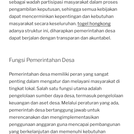
sebagai wadah partisipasi masyarakat dalam proses
pengambilan keputusan, sehingga semua kebijakan
dapat mencerminkan kepentingan dan kebutuhan
masyarakat secara keseluruhan.
togel hongkong
adanya struktur ini, diharapkan pemerintahan desa
dapat berjalan dengan transparan dan akuntabel.
Fungsi Pemerintahan Desa
Pemerintahan desa memiliki peran yang sangat
penting dalam mengatur dan melayani masyarakat di
tingkat lokal. Salah satu fungsi utama adalah
pengelolaan sumber daya desa, termasuk pengelolaan
keuangan dan aset desa. Melalui peraturan yang ada,
pemerintah desa bertanggung jawab untuk
merencanakan dan mengimplementasikan
penggunaan anggaran guna mencapai pembangunan
yang berkelanjutan dan memenuhi kebutuhan