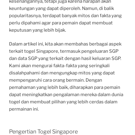
kesenangannya, tetapi juga karena harapan akan
keuntungan yang dapat diperoleh. Namun, di balik
popularitasnya, terdapat banyak mitos dan fakta yang
perlu dipahami agar para pemain dapat membuat
keputusan yang lebih bijak.
Dalam artikel ini, kita akan membahas berbagai aspek
terkait togel Singapore, termasuk pengeluaran SGP
dan data SGP yang terkait dengan hasil keluaran SGP.
Kami akan mengurai fakta-fakta yang seringkali
disalahpahami dan mengungkap mitos yang dapat
mempengaruhi cara orang bermain. Dengan
pemahaman yang lebih baik, diharapkan para pemain
dapat meningkatkan pengalaman mereka dalam dunia
togel dan membuat pilihan yang lebih cerdas dalam
permainan ini.
Pengertian Togel Singapore