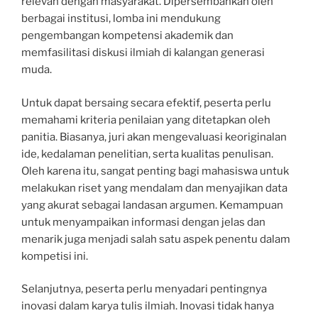
relevan dengan masyarakat. Dipersembahkan oleh
berbagai institusi, lomba ini mendukung
pengembangan kompetensi akademik dan
memfasilitasi diskusi ilmiah di kalangan generasi
muda.
Untuk dapat bersaing secara efektif, peserta perlu
memahami kriteria penilaian yang ditetapkan oleh
panitia. Biasanya, juri akan mengevaluasi keoriginalan
ide, kedalaman penelitian, serta kualitas penulisan.
Oleh karena itu, sangat penting bagi mahasiswa untuk
melakukan riset yang mendalam dan menyajikan data
yang akurat sebagai landasan argumen. Kemampuan
untuk menyampaikan informasi dengan jelas dan
menarik juga menjadi salah satu aspek penentu dalam
kompetisi ini.
Selanjutnya, peserta perlu menyadari pentingnya
inovasi dalam karya tulis ilmiah. Inovasi tidak hanya