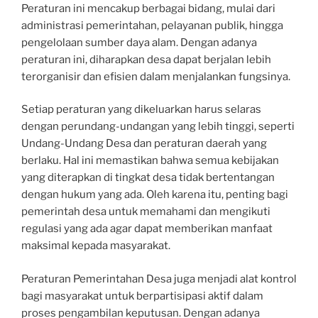
Peraturan ini mencakup berbagai bidang, mulai dari
administrasi pemerintahan, pelayanan publik, hingga
pengelolaan sumber daya alam. Dengan adanya
peraturan ini, diharapkan desa dapat berjalan lebih
terorganisir dan efisien dalam menjalankan fungsinya.
Setiap peraturan yang dikeluarkan harus selaras
dengan perundang-undangan yang lebih tinggi, seperti
Undang-Undang Desa dan peraturan daerah yang
berlaku. Hal ini memastikan bahwa semua kebijakan
yang diterapkan di tingkat desa tidak bertentangan
dengan hukum yang ada. Oleh karena itu, penting bagi
pemerintah desa untuk memahami dan mengikuti
regulasi yang ada agar dapat memberikan manfaat
maksimal kepada masyarakat.
Peraturan Pemerintahan Desa juga menjadi alat kontrol
bagi masyarakat untuk berpartisipasi aktif dalam
proses pengambilan keputusan. Dengan adanya