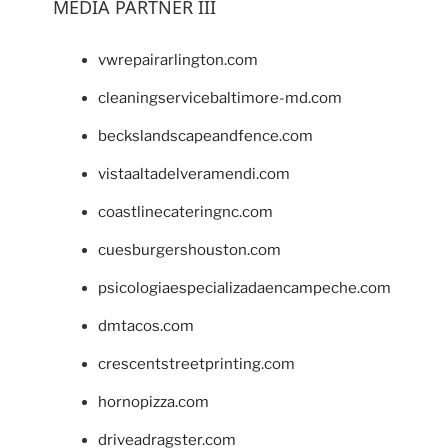
MEDIA PARTNER III
vwrepairarlington.com
cleaningservicebaltimore-md.com
beckslandscapeandfence.com
vistaaltadelveramendi.com
coastlinecateringnc.com
cuesburgershouston.com
psicologiaespecializadaencampeche.com
dmtacos.com
crescentstreetprinting.com
hornopizza.com
driveadragster.com