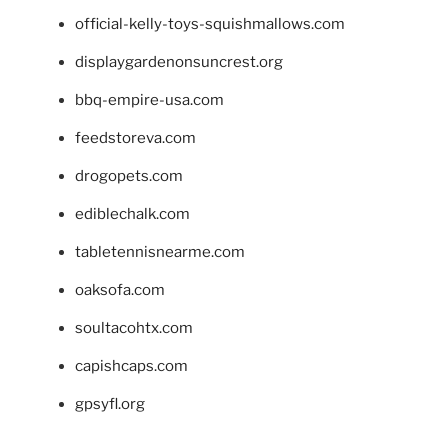
official-kelly-toys-squishmallows.com
displaygardenonsuncrest.org
bbq-empire-usa.com
feedstoreva.com
drogopets.com
ediblechalk.com
tabletennisnearme.com
oaksofa.com
soultacohtx.com
capishcaps.com
gpsyfl.org