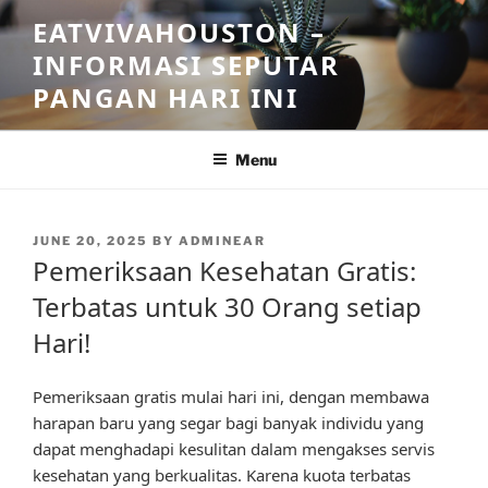
Skip
EATVIVAHOUSTON –
to
INFORMASI SEPUTAR
content
PANGAN HARI INI
Menu
POSTED
JUNE 20, 2025
BY
ADMINEAR
ON
Pemeriksaan Kesehatan Gratis:
Terbatas untuk 30 Orang setiap
Hari!
Pemeriksaan gratis mulai hari ini, dengan membawa
harapan baru yang segar bagi banyak individu yang
dapat menghadapi kesulitan dalam mengakses servis
kesehatan yang berkualitas. Karena kuota terbatas