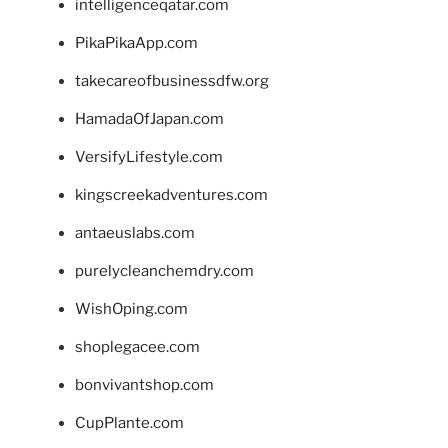
intelligenceqatar.com
PikaPikaApp.com
takecareofbusinessdfw.org
HamadaOfJapan.com
VersifyLifestyle.com
kingscreekadventures.com
antaeuslabs.com
purelycleanchemdry.com
WishOping.com
shoplegacee.com
bonvivantshop.com
CupPlante.com