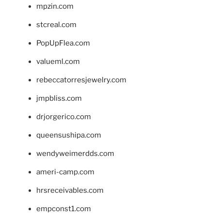
mpzin.com
stcreal.com
PopUpFlea.com
valueml.com
rebeccatorresjewelry.com
jmpbliss.com
drjorgerico.com
queensushipa.com
wendyweimerdds.com
ameri-camp.com
hrsreceivables.com
empconst1.com