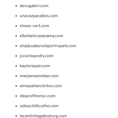
decogaleri.com
unavozparadios.com
shoes-vert.com
elbotanicopanama.com
shadyoaksrockportrvpark.com
jccoinlaundry.com
kautorepair.com
marjaeswinebar.com
elmazatlanclinton.com
ideacoffeenyc.com
odieschillicothe.com
lacantinitagalesburg.com