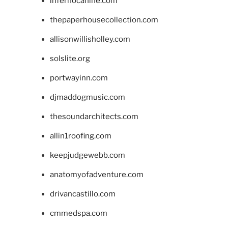
infernocanine.com
thepaperhousecollection.com
allisonwillisholley.com
solslite.org
portwayinn.com
djmaddogmusic.com
thesoundarchitects.com
allin1roofing.com
keepjudgewebb.com
anatomyofadventure.com
drivancastillo.com
cmmedspa.com