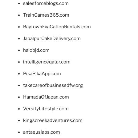
salesforceblogs.com
TrainGames365.com
BaytownEvaCationRentals.com
JabalpurCakeDelivery.com
halobjd.com
intelligenceqatar.com
PikaPikaApp.com
takecareofbusinessdfw.org
HamadaOfJapan.com
VersifyLifestyle.com
kingscreekadventures.com
antaeuslabs.com