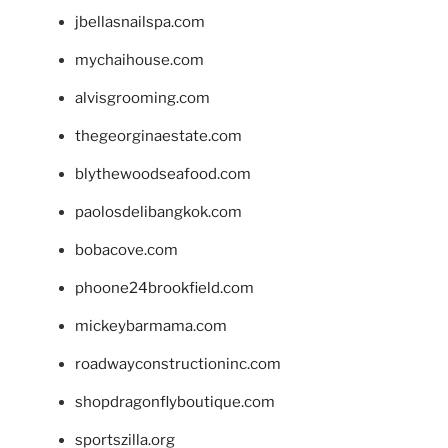
jbellasnailspa.com
mychaihouse.com
alvisgrooming.com
thegeorginaestate.com
blythewoodseafood.com
paolosdelibangkok.com
bobacove.com
phoone24brookfield.com
mickeybarmama.com
roadwayconstructioninc.com
shopdragonflyboutique.com
sportszilla.org