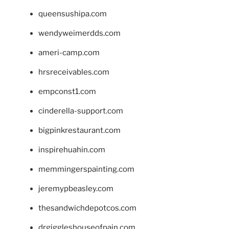
queensushipa.com
wendyweimerdds.com
ameri-camp.com
hrsreceivables.com
empconst1.com
cinderella-support.com
bigpinkrestaurant.com
inspirehuahin.com
memmingerspainting.com
jeremypbeasley.com
thesandwichdepotcos.com
drgiggleshouseofpain.com