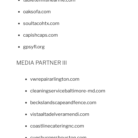
tabletennisnearme.com
oaksofa.com
soultacohtx.com
capishcaps.com
gpsyfl.org
MEDIA PARTNER III
vwrepairarlington.com
cleaningservicebaltimore-md.com
beckslandscapeandfence.com
vistaaltadelveramendi.com
coastlinecateringnc.com
cuesburgershouston.com