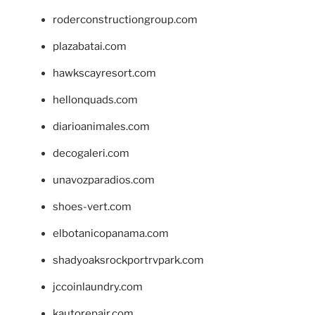
roderconstructiongroup.com
plazabatai.com
hawkscayresort.com
hellonquads.com
diarioanimales.com
decogaleri.com
unavozparadios.com
shoes-vert.com
elbotanicopanama.com
shadyoaksrockportrvpark.com
jccoinlaundry.com
kautorepair.com