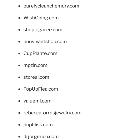
purelycleanchemdry.com
WishOping.com
shoplegacee.com
bonvivantshop.com
CupPlante.com
mpzin.com
stcreal.com
PopUpFlea.com
valueml.com
rebeccatorresjewelry.com
jmpbliss.com
drjorgerico.com