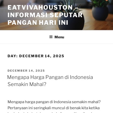
Skip
EATVIVAHOUSTON –
to
INFORMASI SEPUTAR
content
PANGAN HARI INI
Menu
DAY:
DECEMBER 14, 2025
POSTED
DECEMBER 14, 2025
ON
Mengapa Harga Pangan di Indonesia
Semakin Mahal?
Mengapa harga pangan di Indonesia semakin mahal?
Pertanyaan ini seringkali muncul di benak kita ketika