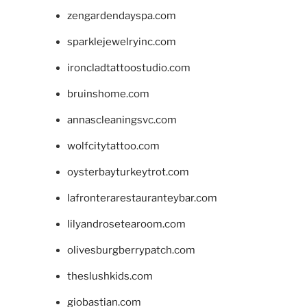
zengardendayspa.com
sparklejewelryinc.com
ironcladtattoostudio.com
bruinshome.com
annascleaningsvc.com
wolfcitytattoo.com
oysterbayturkeytrot.com
lafronterarestauranteybar.com
lilyandrosetearoom.com
olivesburgberrypatch.com
theslushkids.com
giobastian.com