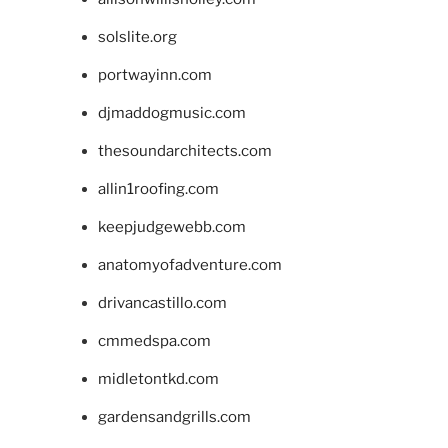
solslite.org
portwayinn.com
djmaddogmusic.com
thesoundarchitects.com
allin1roofing.com
keepjudgewebb.com
anatomyofadventure.com
drivancastillo.com
cmmedspa.com
midletontkd.com
gardensandgrills.com