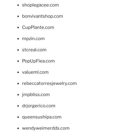
shoplegacee.com
bonvivantshop.com
CupPlante.com
mpzin.com
stcreal.com
PopUpFlea.com
valueml.com
rebeccatorresjewelry.com
jmpbliss.com
drjorgerico.com
queensushipa.com
wendyweimerdds.com