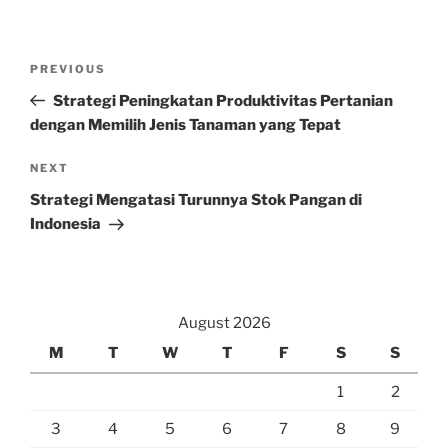
Post
Previous
PREVIOUS
navigation
Post
Strategi Peningkatan Produktivitas Pertanian
dengan Memilih Jenis Tanaman yang Tepat
Next
NEXT
Post
Strategi Mengatasi Turunnya Stok Pangan di
Indonesia
August 2026
M
T
W
T
F
S
S
1
2
3
4
5
6
7
8
9