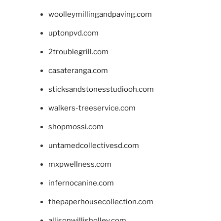
woolleymillingandpaving.com
uptonpvd.com
2troublegrill.com
casateranga.com
sticksandstonesstudiooh.com
walkers-treeservice.com
shopmossi.com
untamedcollectivesd.com
mxpwellness.com
infernocanine.com
thepaperhousecollection.com
allisonwillisholley.com