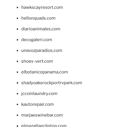
hawkscayresort.com
hellonquads.com
diarioanimales.com
decogaleri.com
unavozparadios.com
shoes-vert.com
elbotanicopanama.com
shadyoaksrockportrvpark.com
jccoinlaundry.com
kautorepair.com
marjaeswinebar.com
elmazatlanclinton.com