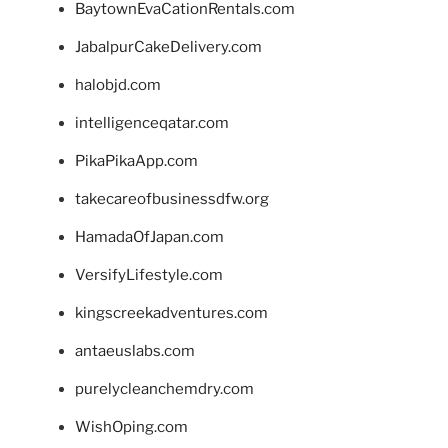
BaytownEvaCationRentals.com
JabalpurCakeDelivery.com
halobjd.com
intelligenceqatar.com
PikaPikaApp.com
takecareofbusinessdfw.org
HamadaOfJapan.com
VersifyLifestyle.com
kingscreekadventures.com
antaeuslabs.com
purelycleanchemdry.com
WishOping.com