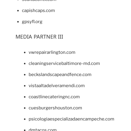
capishcaps.com
gpsyfl.org
MEDIA PARTNER III
vwrepairarlington.com
cleaningservicebaltimore-md.com
beckslandscapeandfence.com
vistaaltadelveramendi.com
coastlinecateringnc.com
cuesburgershouston.com
psicologiaespecializadaencampeche.com
dmtacos.com