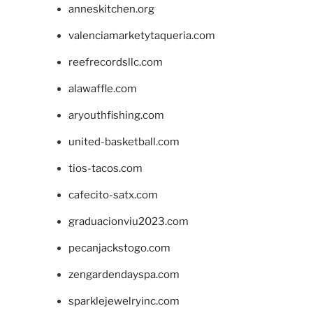
anneskitchen.org
valenciamarketytaqueria.com
reefrecordsllc.com
alawaffle.com
aryouthfishing.com
united-basketball.com
tios-tacos.com
cafecito-satx.com
graduacionviu2023.com
pecanjackstogo.com
zengardendayspa.com
sparklejewelryinc.com