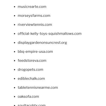
musicrearte.com
morseysfarms.com
riverviewtennis.com
official-kelly-toys-squishmallows.com
displaygardenonsuncrest.org
bbq-empire-usa.com
feedstoreva.com
drogopets.com
ediblechalk.com
tabletennisnearme.com
oaksofa.com
soultacohtx.com