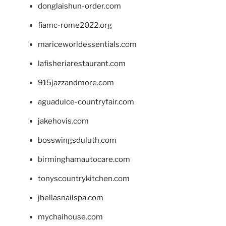
donglaishun-order.com
fiamc-rome2022.org
mariceworldessentials.com
lafisheriarestaurant.com
915jazzandmore.com
aguadulce-countryfair.com
jakehovis.com
bosswingsduluth.com
birminghamautocare.com
tonyscountrykitchen.com
jbellasnailspa.com
mychaihouse.com