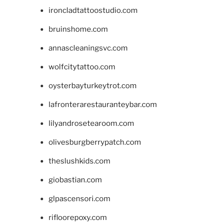
ironcladtattoostudio.com
bruinshome.com
annascleaningsvc.com
wolfcitytattoo.com
oysterbayturkeytrot.com
lafronterarestauranteybar.com
lilyandrosetearoom.com
olivesburgberrypatch.com
theslushkids.com
giobastian.com
glpascensori.com
rifloorepoxy.com