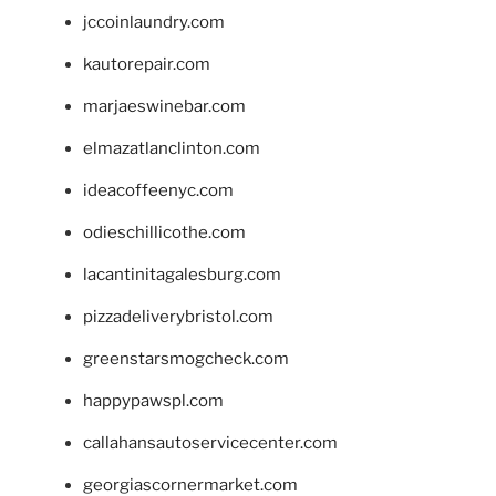
jccoinlaundry.com
kautorepair.com
marjaeswinebar.com
elmazatlanclinton.com
ideacoffeenyc.com
odieschillicothe.com
lacantinitagalesburg.com
pizzadeliverybristol.com
greenstarsmogcheck.com
happypawspl.com
callahansautoservicecenter.com
georgiascornermarket.com