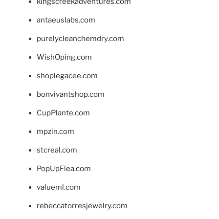
kingscreekadventures.com
antaeuslabs.com
purelycleanchemdry.com
WishOping.com
shoplegacee.com
bonvivantshop.com
CupPlante.com
mpzin.com
stcreal.com
PopUpFlea.com
valueml.com
rebeccatorresjewelry.com