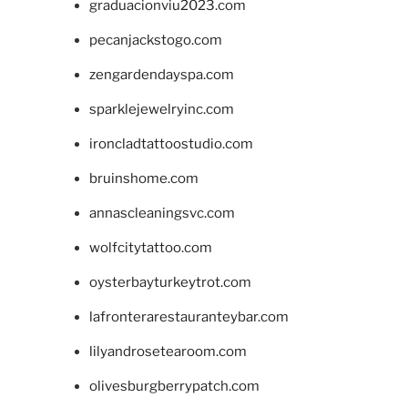
graduacionviu2023.com
pecanjackstogo.com
zengardendayspa.com
sparklejewelryinc.com
ironcladtattoostudio.com
bruinshome.com
annascleaningsvc.com
wolfcitytattoo.com
oysterbayturkeytrot.com
lafronterarestauranteybar.com
lilyandrosetearoom.com
olivesburgberrypatch.com