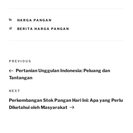
CATEGORIES
HARGA PANGAN
TAGS
BERITA HARGA PANGAN
Post
Previous
PREVIOUS
navigation
Post
Pertanian Unggulan Indonesia: Peluang dan
Tantangan
Next
NEXT
Post
Perkembangan Stok Pangan Hari Ini: Apa yang Perlu
Diketahui oleh Masyarakat