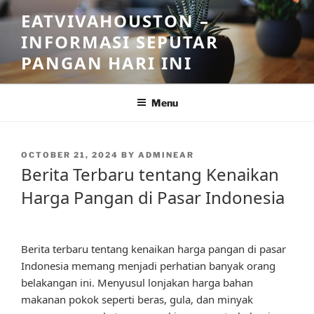
Skip
EATVIVAHOUSTON –
to
INFORMASI SEPUTAR
content
PANGAN HARI INI
Menu
POSTED
OCTOBER 21, 2024
BY
ADMINEAR
ON
Berita Terbaru tentang Kenaikan
Harga Pangan di Pasar Indonesia
Berita terbaru tentang kenaikan harga pangan di pasar
Indonesia memang menjadi perhatian banyak orang
belakangan ini. Menyusul lonjakan harga bahan
makanan pokok seperti beras, gula, dan minyak