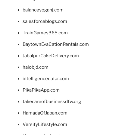
balanceyoganj.com
salesforceblogs.com
TrainGames365.com
BaytownEvaCationRentals.com
JabalpurCakeDelivery.com
halobjd.com
intelligenceqatar.com
PikaPikaApp.com
takecareofbusinessdfw.org
HamadaOfJapan.com
VersifyLifestyle.com