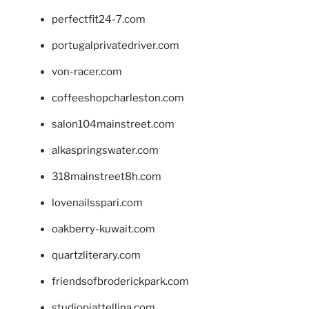
perfectfit24-7.com
portugalprivatedriver.com
von-racer.com
coffeeshopcharleston.com
salon104mainstreet.com
alkaspringswater.com
318mainstreet8h.com
lovenailsspari.com
oakberry-kuwait.com
quartzliterary.com
friendsofbroderickpark.com
studiopiattellina.com