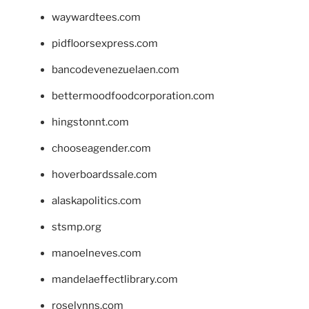
waywardtees.com
pidfloorsexpress.com
bancodevenezuelaen.com
bettermoodfoodcorporation.com
hingstonnt.com
chooseagender.com
hoverboardssale.com
alaskapolitics.com
stsmp.org
manoelneves.com
mandelaeffectlibrary.com
roselynns.com