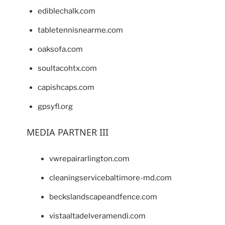
ediblechalk.com
tabletennisnearme.com
oaksofa.com
soultacohtx.com
capishcaps.com
gpsyfl.org
MEDIA PARTNER III
vwrepairarlington.com
cleaningservicebaltimore-md.com
beckslandscapeandfence.com
vistaaltadelveramendi.com