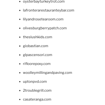
oysterbayturkeytrot.com
lafronterarestauranteybar.com
lilyandrosetearoom.com
olivesburgberrypatch.com
theslushkids.com
giobastian.com
glpascensori.com
rifloorepoxy.com
woolleymillingandpaving.com
uptonpvd.com
2troublegrill.com
casateranga.com