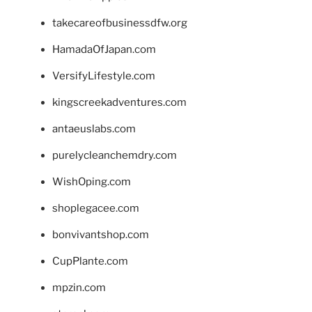
takecareofbusinessdfw.org
HamadaOfJapan.com
VersifyLifestyle.com
kingscreekadventures.com
antaeuslabs.com
purelycleanchemdry.com
WishOping.com
shoplegacee.com
bonvivantshop.com
CupPlante.com
mpzin.com