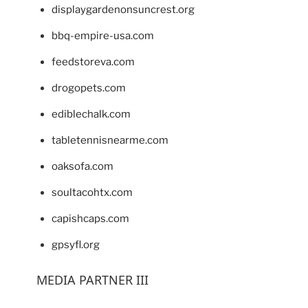
displaygardenonsuncrest.org
bbq-empire-usa.com
feedstoreva.com
drogopets.com
ediblechalk.com
tabletennisnearme.com
oaksofa.com
soultacohtx.com
capishcaps.com
gpsyfl.org
MEDIA PARTNER III