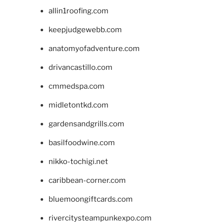
allin1roofing.com
keepjudgewebb.com
anatomyofadventure.com
drivancastillo.com
cmmedspa.com
midletontkd.com
gardensandgrills.com
basilfoodwine.com
nikko-tochigi.net
caribbean-corner.com
bluemoongiftcards.com
rivercitysteampunkexpo.com