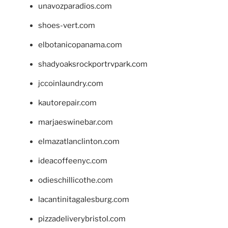
unavozparadios.com
shoes-vert.com
elbotanicopanama.com
shadyoaksrockportrvpark.com
jccoinlaundry.com
kautorepair.com
marjaeswinebar.com
elmazatlanclinton.com
ideacoffeenyc.com
odieschillicothe.com
lacantinitagalesburg.com
pizzadeliverybristol.com