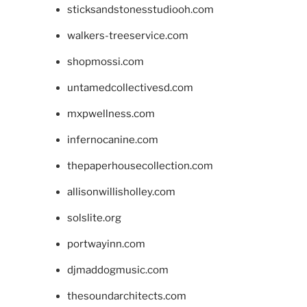
sticksandstonesstudiooh.com
walkers-treeservice.com
shopmossi.com
untamedcollectivesd.com
mxpwellness.com
infernocanine.com
thepaperhousecollection.com
allisonwillisholley.com
solslite.org
portwayinn.com
djmaddogmusic.com
thesoundarchitects.com