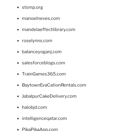
stsmp.org
manoelneves.com
mandelaeffectlibrary.com
roselynns.com
balanceyoganj.com
salesforceblogs.com
TrainGames365.com
BaytownEvaCationRentals.com
JabalpurCakeDelivery.com
halobjd.com
intelligenceqatar.com
PikaPikaApp.com