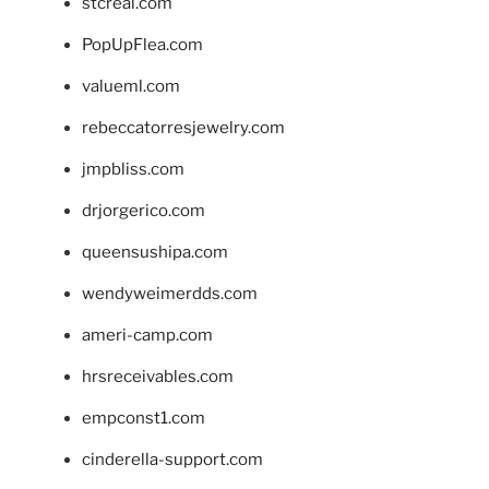
stcreal.com
PopUpFlea.com
valueml.com
rebeccatorresjewelry.com
jmpbliss.com
drjorgerico.com
queensushipa.com
wendyweimerdds.com
ameri-camp.com
hrsreceivables.com
empconst1.com
cinderella-support.com