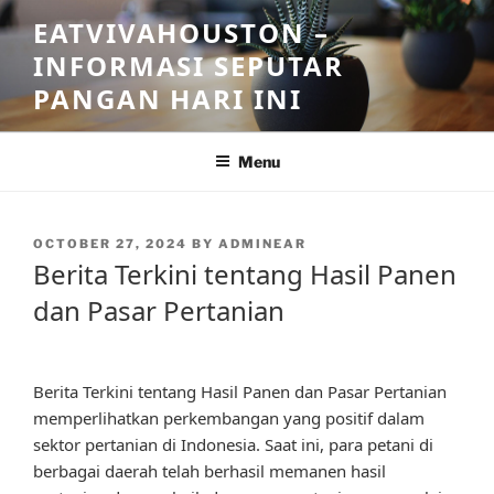
Skip
EATVIVAHOUSTON –
to
INFORMASI SEPUTAR
content
PANGAN HARI INI
Menu
POSTED
OCTOBER 27, 2024
BY
ADMINEAR
ON
Berita Terkini tentang Hasil Panen
dan Pasar Pertanian
Berita Terkini tentang Hasil Panen dan Pasar Pertanian
memperlihatkan perkembangan yang positif dalam
sektor pertanian di Indonesia. Saat ini, para petani di
berbagai daerah telah berhasil memanen hasil