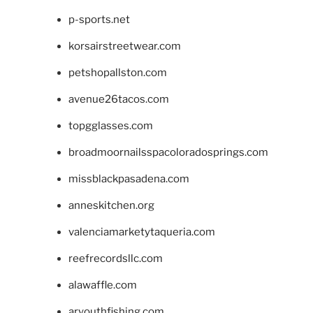
p-sports.net
korsairstreetwear.com
petshopallston.com
avenue26tacos.com
topgglasses.com
broadmoornailsspacoloradosprings.com
missblackpasadena.com
anneskitchen.org
valenciamarketytaqueria.com
reefrecordsllc.com
alawaffle.com
aryouthfishing.com