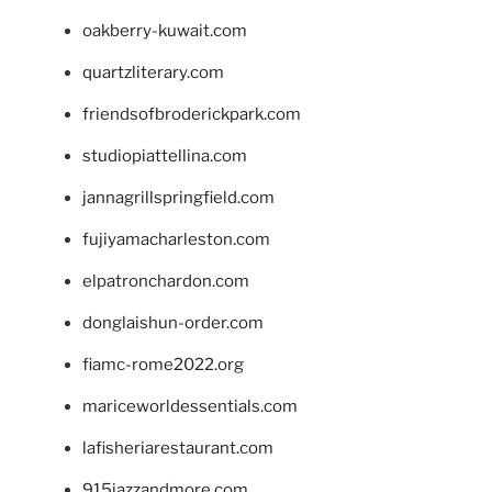
oakberry-kuwait.com
quartzliterary.com
friendsofbroderickpark.com
studiopiattellina.com
jannagrillspringfield.com
fujiyamacharleston.com
elpatronchardon.com
donglaishun-order.com
fiamc-rome2022.org
mariceworldessentials.com
lafisheriarestaurant.com
915jazzandmore.com