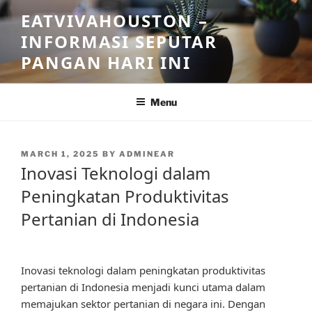
Skip
EATVIVAHOUSTON –
to
INFORMASI SEPUTAR
content
PANGAN HARI INI
Menu
POSTED
MARCH 1, 2025
BY
ADMINEAR
ON
Inovasi Teknologi dalam
Peningkatan Produktivitas
Pertanian di Indonesia
Inovasi teknologi dalam peningkatan produktivitas
pertanian di Indonesia menjadi kunci utama dalam
memajukan sektor pertanian di negara ini. Dengan