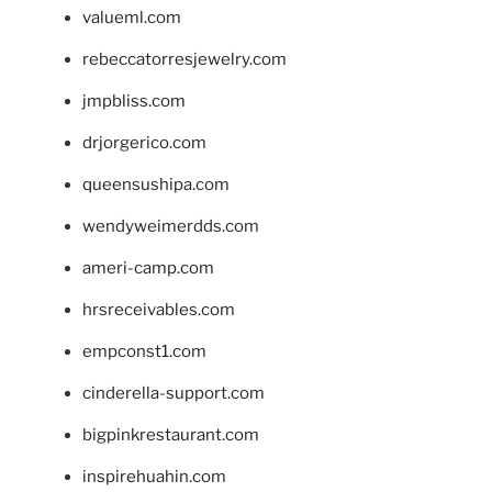
valueml.com
rebeccatorresjewelry.com
jmpbliss.com
drjorgerico.com
queensushipa.com
wendyweimerdds.com
ameri-camp.com
hrsreceivables.com
empconst1.com
cinderella-support.com
bigpinkrestaurant.com
inspirehuahin.com