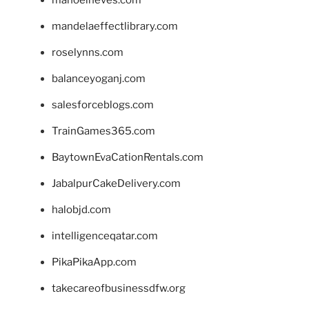
mandelaeffectlibrary.com
roselynns.com
balanceyoganj.com
salesforceblogs.com
TrainGames365.com
BaytownEvaCationRentals.com
JabalpurCakeDelivery.com
halobjd.com
intelligenceqatar.com
PikaPikaApp.com
takecareofbusinessdfw.org