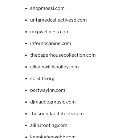
shopmossi.com
untamedcollectivesd.com
mxpwellness.com
infernocanine.com
thepaperhousecollection.com
allisonwillisholley.com
solslite.org
portwayinn.com
djmaddogmusic.com
thesoundarchitects.com
allin1roofing.com
keepjudgewebb.com