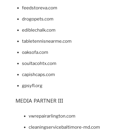
feedstoreva.com
drogopets.com
ediblechalk.com
tabletennisnearme.com
oaksofa.com
soultacohtx.com
capishcaps.com
gpsyfl.org
MEDIA PARTNER III
vwrepairarlington.com
cleaningservicebaltimore-md.com