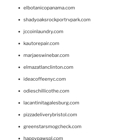
elbotanicopanama.com
shadyoaksrockportrvpark.com
jccoinlaundry.com
kautorepair.com
marjaeswinebar.com
elmazatlanclinton.com
ideacoffeenyc.com
odieschillicothe.com
lacantinitagalesburg.com
pizzadeliverybristol.com
greenstarsmogcheck.com
happypawspl.com