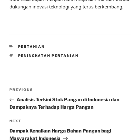
dukungan inovasi teknologi yang terus berkembang.
CATEGORIES
PERTANIAN
TAGS
PENINGKATAN PERTANIAN
Post
Previous
PREVIOUS
navigation
Post
Analisis Terkini Stok Pangan di Indonesia dan
Dampaknya Terhadap Harga Pangan
Next
NEXT
Post
Dampak Kenaikan Harga Bahan Pangan bagi
Masyarakat Indonesia