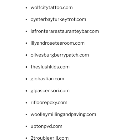
wolfcitytattoo.com
oysterbayturkeytrot.com
lafronterarestauranteybar.com
lilyandrosetearoom.com
olivesburgberrypatch.com
theslushkids.com
giobastian.com
glpascensori.com
rifloorepoxy.com
woolleymillingandpaving.com
uptonpvd.com
2troublegrill.com