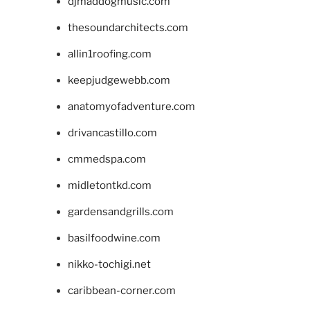
djmaddogmusic.com
thesoundarchitects.com
allin1roofing.com
keepjudgewebb.com
anatomyofadventure.com
drivancastillo.com
cmmedspa.com
midletontkd.com
gardensandgrills.com
basilfoodwine.com
nikko-tochigi.net
caribbean-corner.com