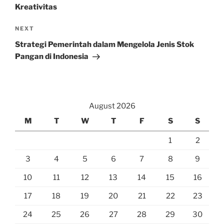
Kreativitas
Next
NEXT
Post
Strategi Pemerintah dalam Mengelola Jenis Stok
Pangan di Indonesia
August 2026
M
T
W
T
F
S
S
1
2
3
4
5
6
7
8
9
10
11
12
13
14
15
16
17
18
19
20
21
22
23
24
25
26
27
28
29
30