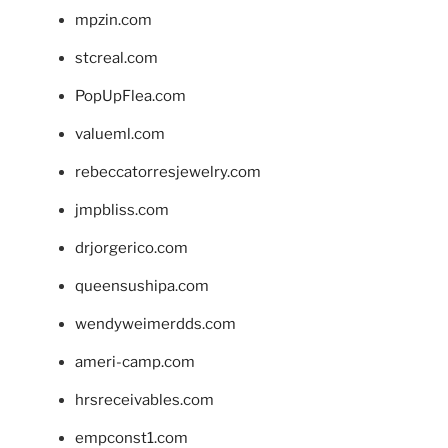
mpzin.com
stcreal.com
PopUpFlea.com
valueml.com
rebeccatorresjewelry.com
jmpbliss.com
drjorgerico.com
queensushipa.com
wendyweimerdds.com
ameri-camp.com
hrsreceivables.com
empconst1.com