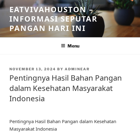
Skip
EATVIVAHOUSTON –
to
INFORMASI SEPUTAR
content
PANGAN HARI INI
Menu
POSTED
NOVEMBER 13, 2024
BY
ADMINEAR
ON
Pentingnya Hasil Bahan Pangan
dalam Kesehatan Masyarakat
Indonesia
Pentingnya Hasil Bahan Pangan dalam Kesehatan
Masyarakat Indonesia