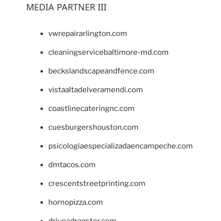
MEDIA PARTNER III
vwrepairarlington.com
cleaningservicebaltimore-md.com
beckslandscapeandfence.com
vistaaltadelveramendi.com
coastlinecateringnc.com
cuesburgershouston.com
psicologiaespecializadaencampeche.com
dmtacos.com
crescentstreetprinting.com
hornopizza.com
driveadragster.com