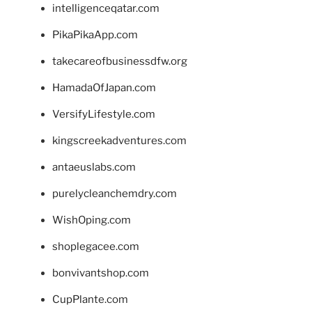
intelligenceqatar.com
PikaPikaApp.com
takecareofbusinessdfw.org
HamadaOfJapan.com
VersifyLifestyle.com
kingscreekadventures.com
antaeuslabs.com
purelycleanchemdry.com
WishOping.com
shoplegacee.com
bonvivantshop.com
CupPlante.com