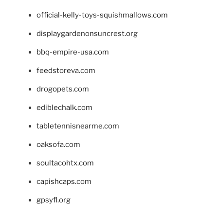
official-kelly-toys-squishmallows.com
displaygardenonsuncrest.org
bbq-empire-usa.com
feedstoreva.com
drogopets.com
ediblechalk.com
tabletennisnearme.com
oaksofa.com
soultacohtx.com
capishcaps.com
gpsyfl.org