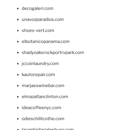
decogaleri.com
unavozparadios.com
shoes-vert.com
elbotanicopanama.com
shadyoaksrockportrvpark.com
jccoinlaundry.com
kautorepair.com
marjaeswinebar.com
elmazatlanclinton.com
ideacoffeenyc.com
odieschillicothe.com
lacantinitagalesburg.com