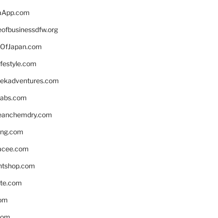
aApp.com
eofbusinessdfw.org
OfJapan.com
ifestyle.com
eekadventures.com
labs.com
leanchemdry.com
ing.com
acee.com
ntshop.com
te.com
om
com