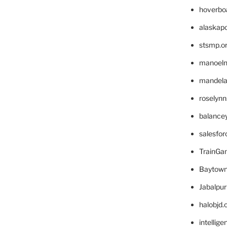
hoverbo
alaskapo
stsmp.o
manoel
mandelae
roselyn
balance
salesfo
TrainG
Baytown
Jabalpu
halobjd
intellig