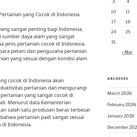
3
4
10
11
Pertanian yang Cocok di Indonesia
17
18
ang sangat penting bagi Indonesia,
24
25
i sumber daya alam yang sangat
31
 jenis pertanian cocok di Indonesia.
i para petani dan pengusaha pertanian
« Mar
nian yang sesuai dengan kondisi alam
ARCHIVES
ang cocok di Indonesia akan
uktivitas pertanian dan mengurangi
March 2026
u pertanian yang sangat cocok di
adi. Menurut data Kementerian
February 2026
an salah satu produsen beras terbesar
January 2026
 bahwa pertanian padi sangat sesuai
 di Indonesia.
December 20