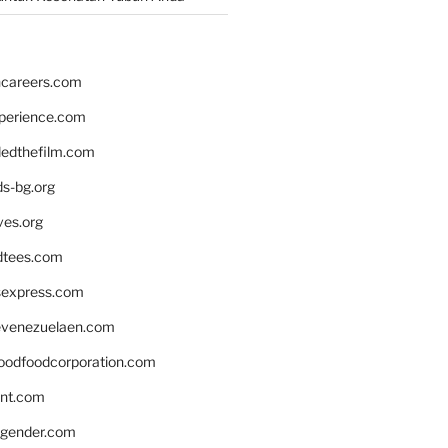
hcareers.com
xperience.com
edthefilm.com
ds-bg.org
ves.org
tees.com
rsexpress.com
venezuelaen.com
oodfoodcorporation.com
nnt.com
gender.com