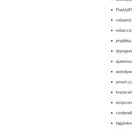
PopUpFl
valueml
rebecca
jmpblis
drjorger
queensu
wendyw
ameri-
hrsrece
empcon
cinderel
bigpinkr