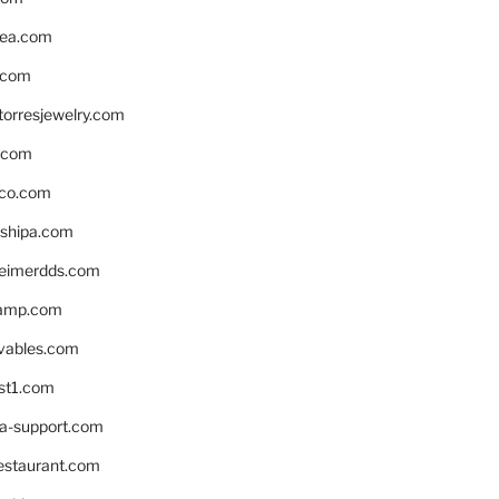
ea.com
.com
torresjewelry.com
s.com
ico.com
shipa.com
eimerdds.com
camp.com
ivables.com
st1.com
la-support.com
estaurant.com