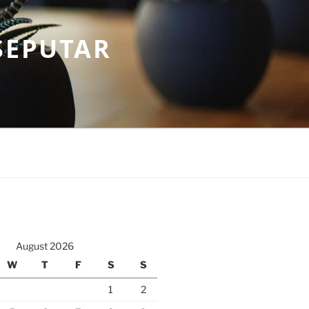
SEPUTAR
August 2026
W
T
F
S
S
1
2