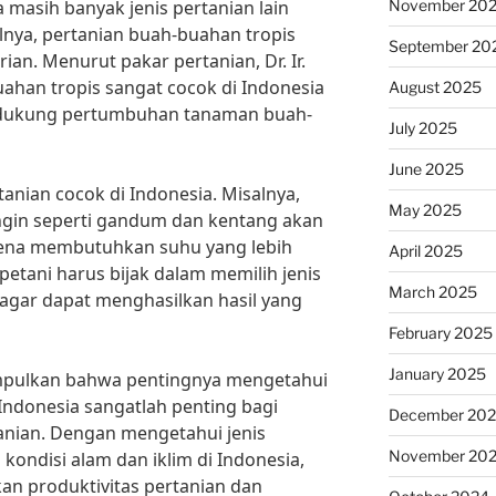
November 20
a masih banyak jenis pertanian lain
lnya, pertanian buah-buahan tropis
September 20
ian. Menurut pakar pertanian, Dr. Ir.
uahan tropis sangat cocok di Indonesia
August 2025
endukung pertumbuhan tanaman buah-
July 2025
June 2025
anian cocok di Indonesia. Misalnya,
May 2025
gin seperti gandum dan kentang akan
arena membutuhkan suhu yang lebih
April 2025
 petani harus bijak dalam memilih jenis
March 2025
agar dapat menghasilkan hasil yang
February 2025
January 2025
impulkan bahwa pentingnya mengetahui
 Indonesia sangatlah penting bagi
December 20
anian. Dengan mengetahui jenis
November 20
kondisi alam dan iklim di Indonesia,
an produktivitas pertanian dan