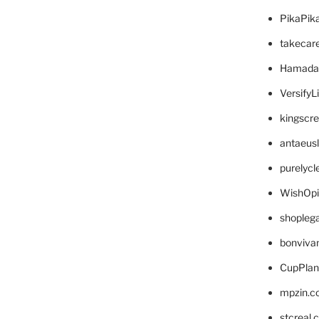
PikaPik
takecar
Hamada
VersifyL
kingscr
antaeus
purelyc
WishOp
shopleg
bonviva
CupPlan
mpzin.c
stcreal.