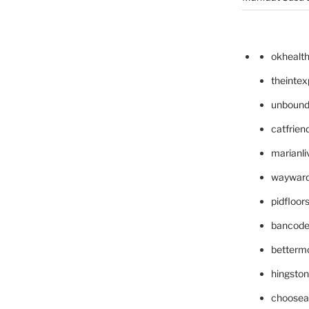
okhealt
theinte
unbound
catfrien
marianli
wayward
pidfloo
bancode
betterm
hingsto
choosea