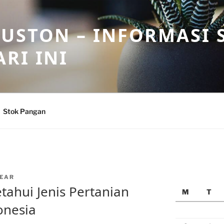
USTON – INFORMASI 
RI INI
Stok Pangan
EAR
ahui Jenis Pertanian
M
T
onesia