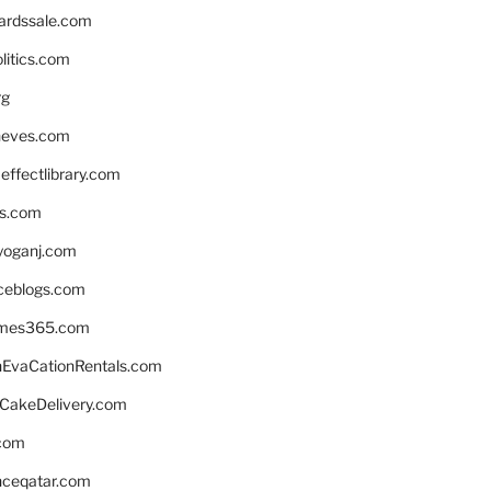
ardssale.com
litics.com
rg
neves.com
ffectlibrary.com
ns.com
yoganj.com
rceblogs.com
ames365.com
EvaCationRentals.com
rCakeDelivery.com
.com
enceqatar.com