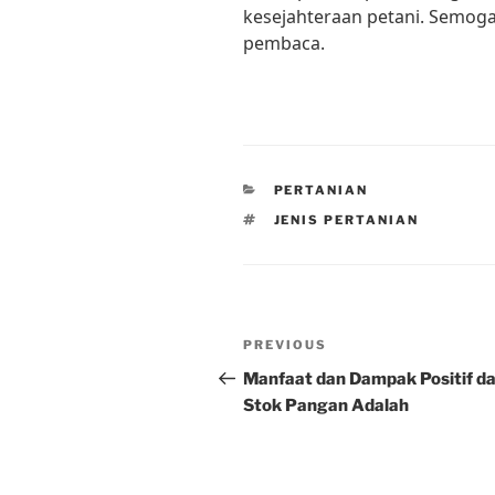
kesejahteraan petani. Semoga 
pembaca.
CATEGORIES
PERTANIAN
TAGS
JENIS PERTANIAN
Post
Previous
PREVIOUS
navigation
Post
Manfaat dan Dampak Positif da
Stok Pangan Adalah