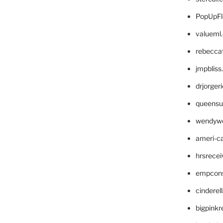
PopUpFl
valueml
rebecca
jmpblis
drjorger
queensu
wendyw
ameri-
hrsrece
empcon
cinderel
bigpinkr