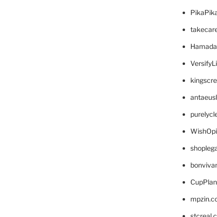
PikaPik
takecar
Hamada
VersifyL
kingscr
antaeus
purelyc
WishOp
shopleg
bonviva
CupPlan
mpzin.c
stcreal.