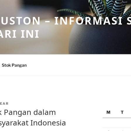
USTON – INFORMASI 
RI INI
Stok Pangan
EAR
ok Pangan dalam
M
T
yarakat Indonesia