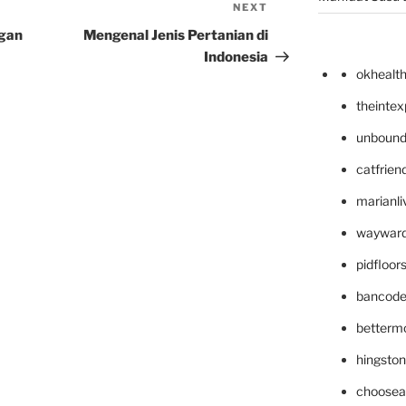
NEXT
Next
Post
gan
Mengenal Jenis Pertanian di
Indonesia
okhealt
theinte
unbound
catfrien
marianli
wayward
pidfloo
bancode
betterm
hingsto
choosea