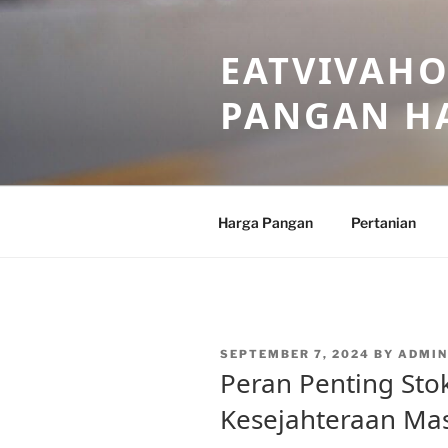
Skip
to
EATVIVAHO
content
PANGAN HA
Harga Pangan
Pertanian
POSTED
SEPTEMBER 7, 2024
BY
ADMIN
ON
Peran Penting St
Kesejahteraan Mas