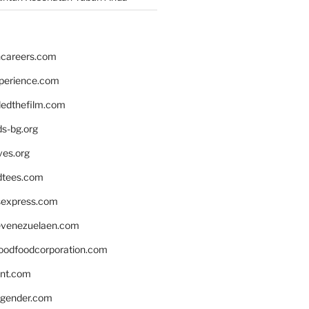
hcareers.com
xperience.com
edthefilm.com
ds-bg.org
ves.org
tees.com
rsexpress.com
venezuelaen.com
oodfoodcorporation.com
nnt.com
gender.com