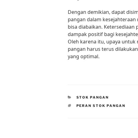
Dengan demikian, dapat disi
pangan dalam kesejahteraan
bisa diabaikan. Ketersediaa
dampak positif bagi kesejaht
Oleh karena itu, upaya untu
pangan harus terus dilakuka
yang optimal.
CATEGORIES
STOK PANGAN
TAGS
PERAN STOK PANGAN