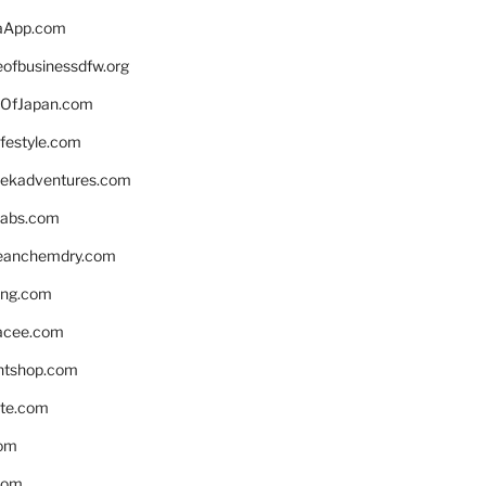
aApp.com
eofbusinessdfw.org
OfJapan.com
ifestyle.com
eekadventures.com
labs.com
leanchemdry.com
ing.com
acee.com
ntshop.com
te.com
om
com