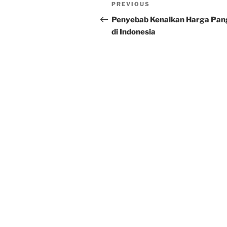
Post
Previous
PREVIOUS
navigation
Post
Penyebab Kenaikan Harga Pan
di Indonesia