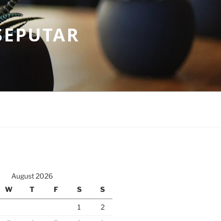
SEPUTAR
August 2026
W
T
F
S
S
1
2