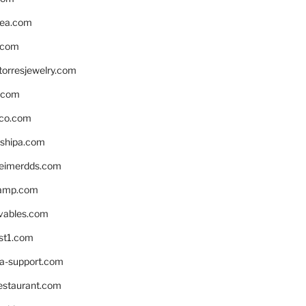
ea.com
.com
torresjewelry.com
s.com
ico.com
shipa.com
eimerdds.com
camp.com
ivables.com
st1.com
la-support.com
estaurant.com