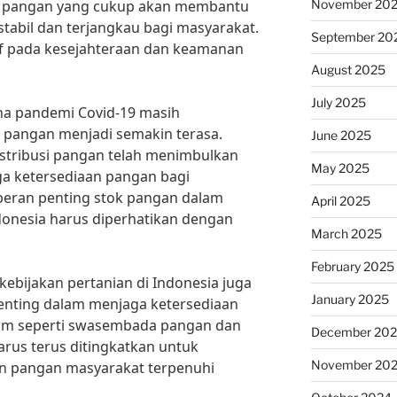
November 20
ok pangan yang cukup akan membantu
tabil dan terjangkau bagi masyarakat.
September 20
if pada kesejahteraan dan keamanan
August 2025
July 2025
ana pandemi Covid-19 masih
 pangan menjadi semakin terasa.
June 2025
istribusi pangan telah menimbulkan
May 2025
a ketersediaan pangan bagi
 peran penting stok pangan dalam
April 2025
donesia harus diperhatikan dengan
March 2025
February 2025
ebijakan pertanian di Indonesia juga
January 2025
penting dalam menjaga ketersediaan
am seperti swasembada pangan dan
December 20
rus terus ditingkatkan untuk
November 20
 pangan masyarakat terpenuhi