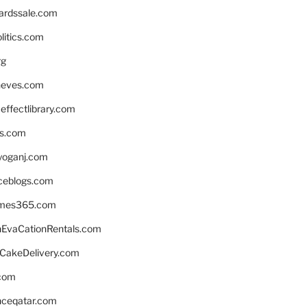
ardssale.com
litics.com
rg
neves.com
ffectlibrary.com
ns.com
yoganj.com
rceblogs.com
ames365.com
EvaCationRentals.com
rCakeDelivery.com
.com
enceqatar.com