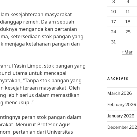
3
4
10
11
alam kesejahteraan masyarakat
 dianggap remeh. Dalam sebuah
17
18
uduknya mengandalkan pertanian
24
25
ama, ketersediaan stok pangan yang
31
uk menjaga ketahanan pangan dan
« Mar
ahrul Yasin Limpo, stok pangan yang
kunci utama untuk mencapai
ARCHIVES
nyatakan, “Tanpa stok pangan yang
min kesejahteraan masyarakat. Oleh
March 2026
yang lebih serius dalam memastikan
ng mencukupi.”
February 2026
January 2026
entingnya peran stok pangan dalam
rakat. Menurut Profesor Agus
December 20
omi pertanian dari Universitas