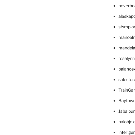
hoverbo
alaskapo
stsmp.o
manoel
mandelae
roselyn
balance
salesfo
TrainG
Baytown
Jabalpu
halobjd
intellig