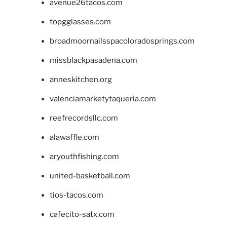
avenue26tacos.com
topgglasses.com
broadmoornailsspacoloradosprings.com
missblackpasadena.com
anneskitchen.org
valenciamarketytaqueria.com
reefrecordsllc.com
alawaffle.com
aryouthfishing.com
united-basketball.com
tios-tacos.com
cafecito-satx.com