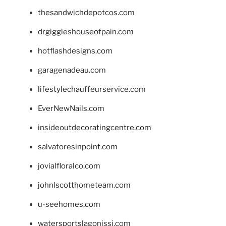
thesandwichdepotcos.com
drgiggleshouseofpain.com
hotflashdesigns.com
garagenadeau.com
lifestylechauffeurservice.com
EverNewNails.com
insideoutdecoratingcentre.com
salvatoresinpoint.com
jovialfloralco.com
johnlscotthometeam.com
u-seehomes.com
watersportslagonissi.com