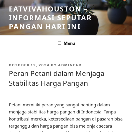
Skip
EATVIVAHOUSTON –
to
INFORMASI SEPUTAR
content
PANGAN HARI INI
Menu
POSTED
OCTOBER 12, 2024
BY
ADMINEAR
ON
Peran Petani dalam Menjaga
Stabilitas Harga Pangan
Petani memiliki peran yang sangat penting dalam
menjaga stabilitas harga pangan di Indonesia. Tanpa
kontribusi mereka, ketersediaan pangan di pasaran bisa
terganggu dan harga pangan bisa melonjak secara