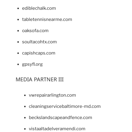
ediblechalk.com
tabletennisnearme.com
oaksofa.com
soultacohtx.com
capishcaps.com
gpsyfl.org
MEDIA PARTNER III
vwrepairarlington.com
cleaningservicebaltimore-md.com
beckslandscapeandfence.com
vistaaltadelveramendi.com