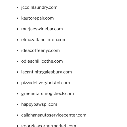
jccoinlaundry.com
kautorepair.com
marjaeswinebar.com
elmazatlanclinton.com
ideacoffeenyc.com
odieschillicothe.com
lacantinitagalesburg.com
pizzadeliverybristol.com
greenstarsmogcheck.com
happypawspl.com
callahansautoservicecenter.com
georgiascornermarket.com