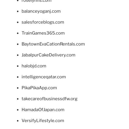
roselynns.com
balanceyoganj.com
salesforceblogs.com
TrainGames365.com
BaytownEvaCationRentals.com
JabalpurCakeDelivery.com
halobjd.com
intelligenceqatar.com
PikaPikaApp.com
takecareofbusinessdfw.org
HamadaOfJapan.com
VersifyLifestyle.com