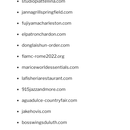
studiopiattellina.com
jannagrillspringfield.com
fujiyamacharleston.com
elpatronchardon.com
donglaishun-order.com
fiamc-rome2022.org
mariceworldessentials.com
lafisheriarestaurant.com
915jazzandmore.com
aguadulce-countryfair.com
jakehovis.com
bosswingsduluth.com