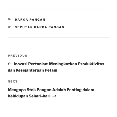
CATEGORIES
HARGA PANGAN
TAGS
SEPUTAR HARGA PANGAN
Post
Previous
PREVIOUS
navigation
Post
Inovasi Pertanian: Meningkatkan Produktivitas
dan Kesejahteraan Petani
Next
NEXT
Post
Mengapa Stok Pangan Adalah Penting dalam
Kehidupan Sehari-hari