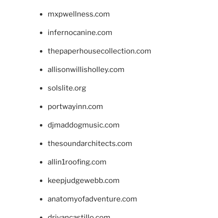
mxpwellness.com
infernocanine.com
thepaperhousecollection.com
allisonwillisholley.com
solslite.org
portwayinn.com
djmaddogmusic.com
thesoundarchitects.com
allin1roofing.com
keepjudgewebb.com
anatomyofadventure.com
drivancastillo.com