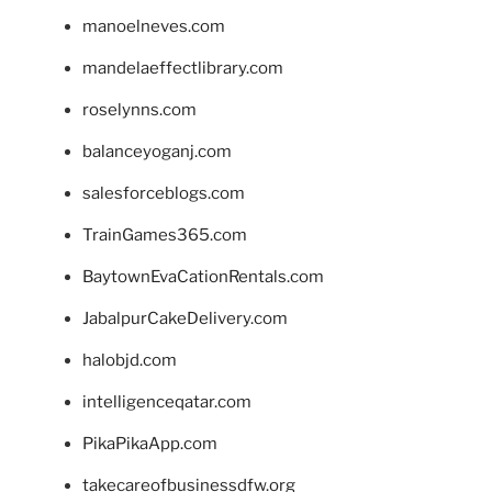
manoelneves.com
mandelaeffectlibrary.com
roselynns.com
balanceyoganj.com
salesforceblogs.com
TrainGames365.com
BaytownEvaCationRentals.com
JabalpurCakeDelivery.com
halobjd.com
intelligenceqatar.com
PikaPikaApp.com
takecareofbusinessdfw.org