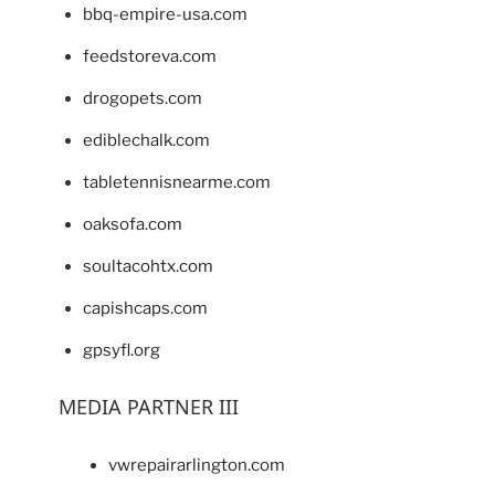
bbq-empire-usa.com
feedstoreva.com
drogopets.com
ediblechalk.com
tabletennisnearme.com
oaksofa.com
soultacohtx.com
capishcaps.com
gpsyfl.org
MEDIA PARTNER III
vwrepairarlington.com