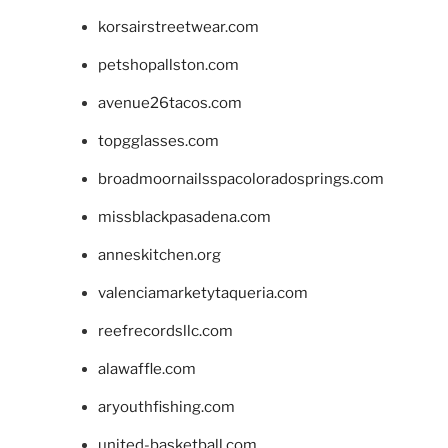
korsairstreetwear.com
petshopallston.com
avenue26tacos.com
topgglasses.com
broadmoornailsspacoloradosprings.com
missblackpasadena.com
anneskitchen.org
valenciamarketytaqueria.com
reefrecordsllc.com
alawaffle.com
aryouthfishing.com
united-basketball.com