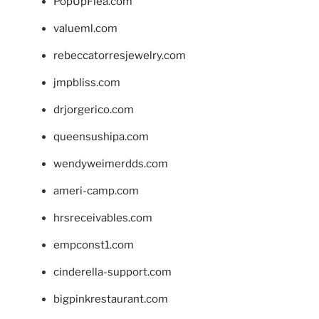
PopUpFlea.com
valueml.com
rebeccatorresjewelry.com
jmpbliss.com
drjorgerico.com
queensushipa.com
wendyweimerdds.com
ameri-camp.com
hrsreceivables.com
empconst1.com
cinderella-support.com
bigpinkrestaurant.com