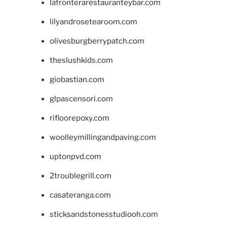
lafronterarestauranteybar.com
lilyandrosetearoom.com
olivesburgberrypatch.com
theslushkids.com
giobastian.com
glpascensori.com
rifloorepoxy.com
woolleymillingandpaving.com
uptonpvd.com
2troublegrill.com
casateranga.com
sticksandstonesstudiooh.com