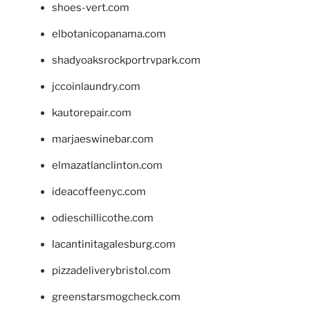
shoes-vert.com
elbotanicopanama.com
shadyoaksrockportrvpark.com
jccoinlaundry.com
kautorepair.com
marjaeswinebar.com
elmazatlanclinton.com
ideacoffeenyc.com
odieschillicothe.com
lacantinitagalesburg.com
pizzadeliverybristol.com
greenstarsmogcheck.com