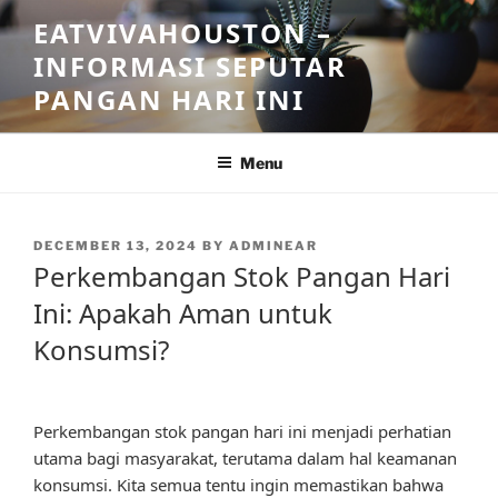
Skip
EATVIVAHOUSTON –
to
INFORMASI SEPUTAR
content
PANGAN HARI INI
Menu
POSTED
DECEMBER 13, 2024
BY
ADMINEAR
ON
Perkembangan Stok Pangan Hari
Ini: Apakah Aman untuk
Konsumsi?
Perkembangan stok pangan hari ini menjadi perhatian
utama bagi masyarakat, terutama dalam hal keamanan
konsumsi. Kita semua tentu ingin memastikan bahwa