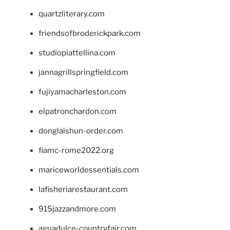
quartzliterary.com
friendsofbroderickpark.com
studiopiattellina.com
jannagrillspringfield.com
fujiyamacharleston.com
elpatronchardon.com
donglaishun-order.com
fiamc-rome2022.org
mariceworldessentials.com
lafisheriarestaurant.com
915jazzandmore.com
aguadulce-countryfair.com