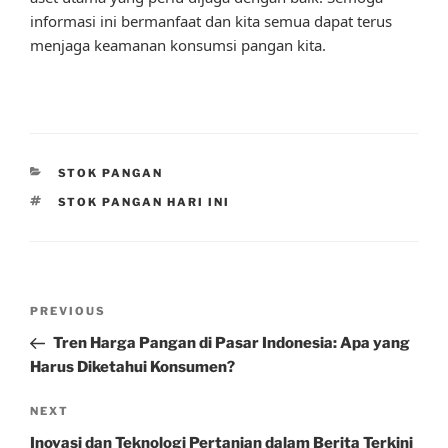
informasi ini bermanfaat dan kita semua dapat terus
menjaga keamanan konsumsi pangan kita.
CATEGORIES
STOK PANGAN
TAGS
STOK PANGAN HARI INI
Post
Previous
PREVIOUS
navigation
Post
Tren Harga Pangan di Pasar Indonesia: Apa yang
Harus Diketahui Konsumen?
Next
NEXT
Post
Inovasi dan Teknologi Pertanian dalam Berita Terkini