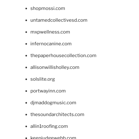
shopmossi.com
untamedcollectivesd.com
mxpwellness.com
infernocanine.com
thepaperhousecollection.com
allisonwillisholley.com
solslite.org
portwayinn.com
djmaddogmusic.com
thesoundarchitects.com
allin1roofing.com
keepjudgewebb.com