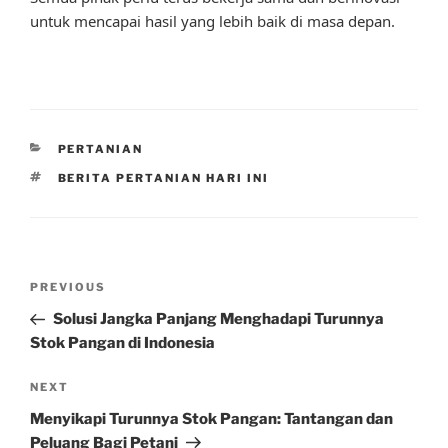
untuk mencapai hasil yang lebih baik di masa depan.
CATEGORIES
PERTANIAN
TAGS
BERITA PERTANIAN HARI INI
Post
Previous
PREVIOUS
navigation
Post
Solusi Jangka Panjang Menghadapi Turunnya
Stok Pangan di Indonesia
Next
NEXT
Post
Menyikapi Turunnya Stok Pangan: Tantangan dan
Peluang Bagi Petani