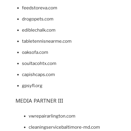
feedstoreva.com
drogopets.com
ediblechalk.com
tabletennisnearme.com
oaksofa.com
soultacohtx.com
capishcaps.com
gpsyfl.org
MEDIA PARTNER III
vwrepairarlington.com
cleaningservicebaltimore-md.com