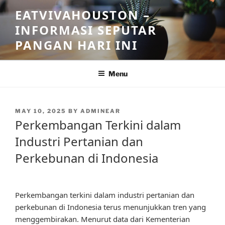
Skip
EATVIVAHOUSTON –
to
INFORMASI SEPUTAR
content
PANGAN HARI INI
Menu
POSTED
MAY 10, 2025
BY
ADMINEAR
ON
Perkembangan Terkini dalam
Industri Pertanian dan
Perkebunan di Indonesia
Perkembangan terkini dalam industri pertanian dan
perkebunan di Indonesia terus menunjukkan tren yang
menggembirakan. Menurut data dari Kementerian