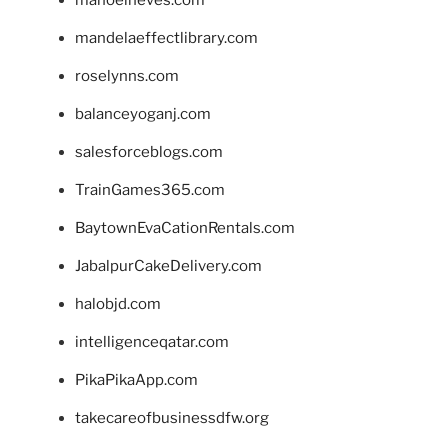
mandelaeffectlibrary.com
roselynns.com
balanceyoganj.com
salesforceblogs.com
TrainGames365.com
BaytownEvaCationRentals.com
JabalpurCakeDelivery.com
halobjd.com
intelligenceqatar.com
PikaPikaApp.com
takecareofbusinessdfw.org