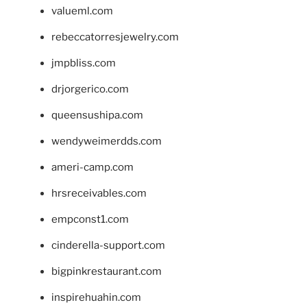
valueml.com
rebeccatorresjewelry.com
jmpbliss.com
drjorgerico.com
queensushipa.com
wendyweimerdds.com
ameri-camp.com
hrsreceivables.com
empconst1.com
cinderella-support.com
bigpinkrestaurant.com
inspirehuahin.com