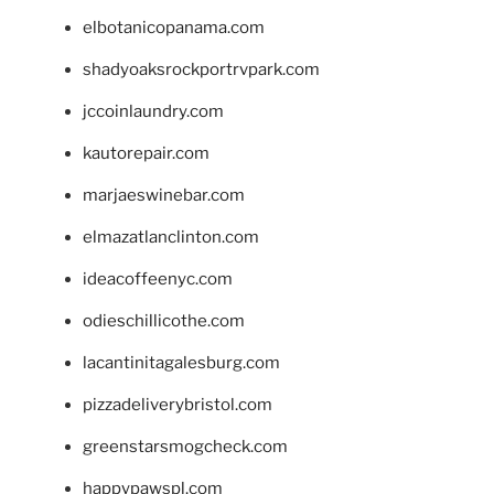
elbotanicopanama.com
shadyoaksrockportrvpark.com
jccoinlaundry.com
kautorepair.com
marjaeswinebar.com
elmazatlanclinton.com
ideacoffeenyc.com
odieschillicothe.com
lacantinitagalesburg.com
pizzadeliverybristol.com
greenstarsmogcheck.com
happypawspl.com