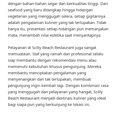
dengan bahan-bahan segar dan berkualitas tinggi. Dari
seafood yang baru ditangkap hingga hidangan
vegetarian yang menggugah selera, setiap gigitannya
adalah pengalaman kuliner yang tak terlupakan. Tidak
hanya itu, presentasi setiap hidangan pun memanjakan
mata, menambah nilai estetika saat menyantapnya.
Pelayanan di Scilly Beach Restaurant juga sangat
memuaskan. Staf yang ramah dan profesional selalu
siap membantu dengan rekomendasi menu atau
memenuhi kebutuhan khusus pengunjung. Mereka
membantu menciptakan pengalaman yang
menyenangkan dan tak terlupakan, membuat
pengunjung ingin kembali lagi. Dengan kombinasi rasa
yang menggugah dan pelayanan yang hangat, Scilly
Beach Restaurant menjadi destinasi kuliner yang ideal
bagi siapa pun yang berkunjung ke lokasi ini.