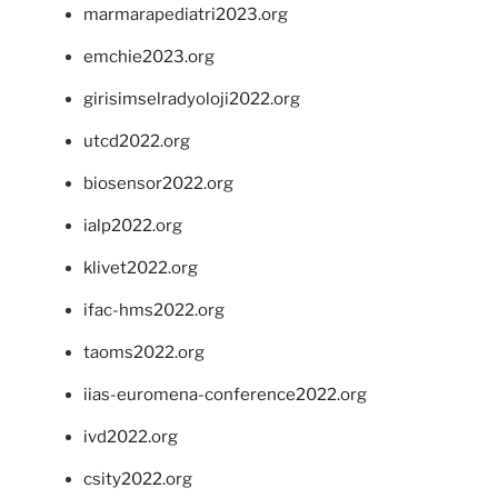
marmarapediatri2023.org
emchie2023.org
girisimselradyoloji2022.org
utcd2022.org
biosensor2022.org
ialp2022.org
klivet2022.org
ifac-hms2022.org
taoms2022.org
iias-euromena-conference2022.org
ivd2022.org
csity2022.org