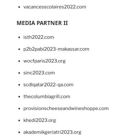
vacancesscolaires2022.com
MEDIA PARTNER II
isth2022.com
p2b2pabi2023-makassar.com
wocfparis2023.org
sinc2023.com
scdlqatar2022-qa.com
thecolumbiagrill.com
provisionscheeseandwineshoppe.com
khedi2023.org
akademikgeriatri2023.org