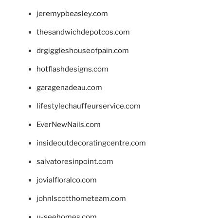
jeremypbeasley.com
thesandwichdepotcos.com
drgiggleshouseofpain.com
hotflashdesigns.com
garagenadeau.com
lifestylechauffeurservice.com
EverNewNails.com
insideoutdecoratingcentre.com
salvatoresinpoint.com
jovialfloralco.com
johnlscotthometeam.com
u-seehomes.com