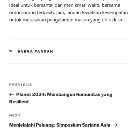
ideal untuk bersantai dan menikmati waktu bersama
orang-orang terkasih. Jadi, jangan lewatkan kesempatan
untuk merasakan pengalaman makan yang unik di sini.
CATEGORIES
HARGA PANGAN
Post
Previous
PREVIOUS
navigation
Post
Planet 2024: Membangun Komunitas yang
Resilient
Next
NEXT
Post
Menjelajahi Peluang: Simposium Sarjana Asia