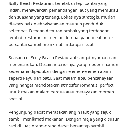
Scilly Beach Restaurant terletak di tepi pantai yang
indah, menawarkan pemandangan laut yang memukau
dan suasana yang tenang. Lokasinya strategis, mudah
diakses baik oleh wisatawan maupun penduduk
setempat. Dengan deburan ombak yang terdengar
lembut, restoran ini menjadi tempat yang ideal untuk
bersantai sambil menikmati hidangan lezat.
Suasana di Scilly Beach Restaurant sangat nyaman dan
menenangkan. Desain interiornya yang modern namun
sederhana dipadukan dengan elemen-elemen alami
seperti kayu dan batu. Saat malam tiba, pencahayaan
yang hangat menciptakan atmosfer romantis, perfect
untuk makan malam berdua atau merayakan momen
spesial.
Pengunjung dapat merasakan angin laut yang sejuk
sambil menikmati makanan. Dengan meja yang disusun
rapi di luar, orang-orang dapat bersantap sambil