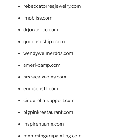
rebeccatorresjewelry.com
jmpbliss.com
drjorgerico.com
queensushipa.com
wendyweimerdds.com
ameri-camp.com
hrsreceivables.com
empconst1.com
cinderella-support.com
bigpinkrestaurant.com
inspirehuahin.com
memmingerspainting.com