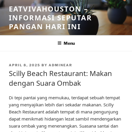
Skip
EATVIVAHOUSTON –
to
INFORMASI SEPUTAR
content
PANGAN HARI INI
Menu
POSTED
APRIL 8, 2025
BY
ADMINEAR
ON
Scilly Beach Restaurant: Makan
dengan Suara Ombak
Di tepi pantai yang memukau, terdapat sebuah tempat
yang menyajikan lebih dari sekadar makanan. Scilly
Beach Restaurant adalah tempat di mana pengunjung
dapat menikmati hidangan lezat sambil mendengarkan
suara ombak yang menenangkan. Suasana santai dan