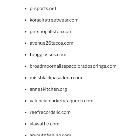
p-sports.net
korsairstreetwear.com
petshopallston.com
avenue26tacos.com
topgglasses.com
broadmoornailsspacoloradosprings.com
missblackpasadena.com
anneskitchen.org
valenciamarketytaqueria.com
reefrecordsllc.com
alawaffle.com
aryouthfishing.com