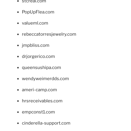
stcreal.com
PopUpFlea.com
valueml.com
rebeccatorresjewelry.com
jmpbliss.com
drjorgerico.com
queensushipa.com
wendyweimerdds.com
ameri-camp.com
hrsreceivables.com
empconst1.com
cinderella-support.com