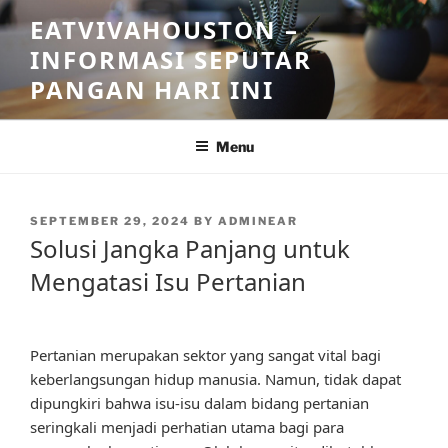
Skip
EATVIVAHOUSTON –
to
INFORMASI SEPUTAR
content
PANGAN HARI INI
Menu
POSTED
SEPTEMBER 29, 2024
BY
ADMINEAR
ON
Solusi Jangka Panjang untuk
Mengatasi Isu Pertanian
Pertanian merupakan sektor yang sangat vital bagi
keberlangsungan hidup manusia. Namun, tidak dapat
dipungkiri bahwa isu-isu dalam bidang pertanian
seringkali menjadi perhatian utama bagi para