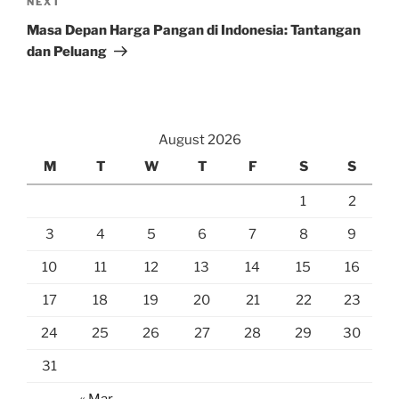
Next
NEXT
Post
Masa Depan Harga Pangan di Indonesia: Tantangan
dan Peluang
August 2026
M
T
W
T
F
S
S
1
2
3
4
5
6
7
8
9
10
11
12
13
14
15
16
17
18
19
20
21
22
23
24
25
26
27
28
29
30
31
« Mar