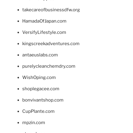
takecareofbusinessdfw.org
HamadaOfJapan.com
VersifyLifestyle.com
kingscreekadventures.com
antaeuslabs.com
purelycleanchemdry.com
WishOping.com
shoplegacee.com
bonvivantshop.com
CupPlante.com
mpzin.com