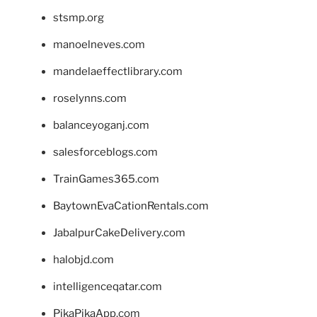
stsmp.org
manoelneves.com
mandelaeffectlibrary.com
roselynns.com
balanceyoganj.com
salesforceblogs.com
TrainGames365.com
BaytownEvaCationRentals.com
JabalpurCakeDelivery.com
halobjd.com
intelligenceqatar.com
PikaPikaApp.com