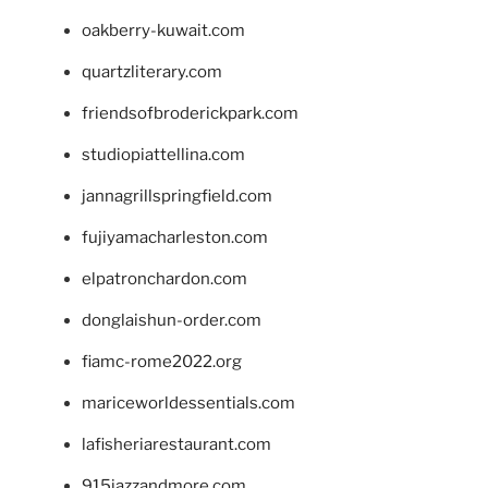
oakberry-kuwait.com
quartzliterary.com
friendsofbroderickpark.com
studiopiattellina.com
jannagrillspringfield.com
fujiyamacharleston.com
elpatronchardon.com
donglaishun-order.com
fiamc-rome2022.org
mariceworldessentials.com
lafisheriarestaurant.com
915jazzandmore.com