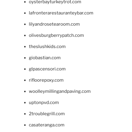
oysterbayturkeytrot.com
lafronterarestauranteybar.com
lilyandrosetearoom.com
olivesburgberrypatch.com
theslushkids.com
giobastian.com
glpascensori.com
rifloorepoxy.com
woolleymillingandpaving.com
uptonpvd.com
2troublegrill.com
casateranga.com