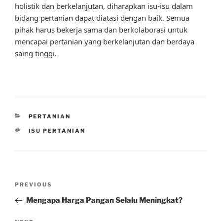
holistik dan berkelanjutan, diharapkan isu-isu dalam
bidang pertanian dapat diatasi dengan baik. Semua
pihak harus bekerja sama dan berkolaborasi untuk
mencapai pertanian yang berkelanjutan dan berdaya
saing tinggi.
CATEGORIES
PERTANIAN
TAGS
ISU PERTANIAN
Post
Previous
PREVIOUS
navigation
Post
Mengapa Harga Pangan Selalu Meningkat?