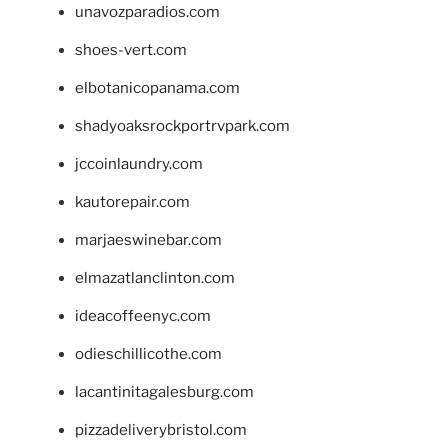
unavozparadios.com
shoes-vert.com
elbotanicopanama.com
shadyoaksrockportrvpark.com
jccoinlaundry.com
kautorepair.com
marjaeswinebar.com
elmazatlanclinton.com
ideacoffeenyc.com
odieschillicothe.com
lacantinitagalesburg.com
pizzadeliverybristol.com