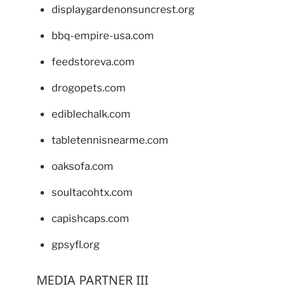
displaygardenonsuncrest.org
bbq-empire-usa.com
feedstoreva.com
drogopets.com
ediblechalk.com
tabletennisnearme.com
oaksofa.com
soultacohtx.com
capishcaps.com
gpsyfl.org
MEDIA PARTNER III