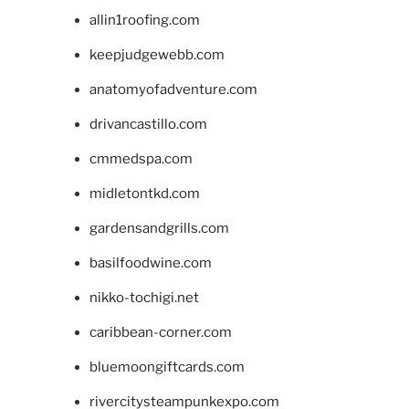
allin1roofing.com
keepjudgewebb.com
anatomyofadventure.com
drivancastillo.com
cmmedspa.com
midletontkd.com
gardensandgrills.com
basilfoodwine.com
nikko-tochigi.net
caribbean-corner.com
bluemoongiftcards.com
rivercitysteampunkexpo.com