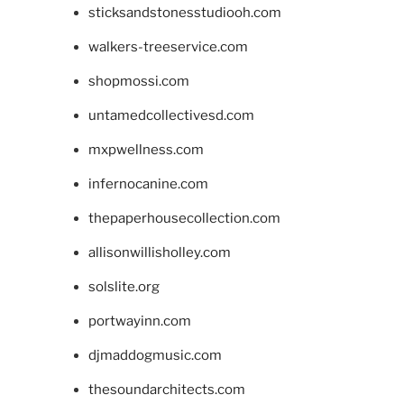
sticksandstonesstudiooh.com
walkers-treeservice.com
shopmossi.com
untamedcollectivesd.com
mxpwellness.com
infernocanine.com
thepaperhousecollection.com
allisonwillisholley.com
solslite.org
portwayinn.com
djmaddogmusic.com
thesoundarchitects.com