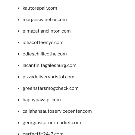
kautorepair.com
marjaeswinebar.com
elmazatlanclinton.com
ideacoffeenyc.com
odieschillicothe.com
lacantinitagalesburg.com
pizzadeliverybristol.com
greenstarsmogcheck.com
happypawspl.com
callahansautoservicecenter.com
georgiascornermarket.com
perfectfit24-7.com