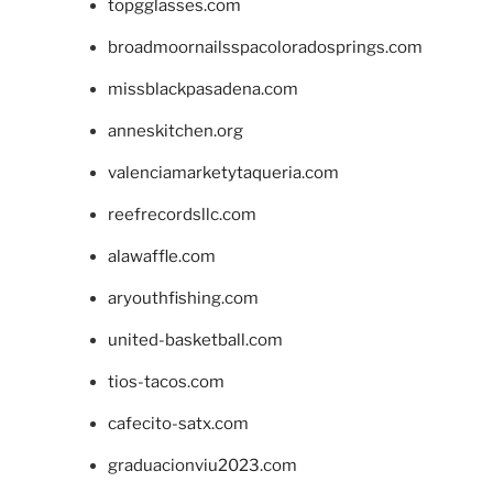
topgglasses.com
broadmoornailsspacoloradosprings.com
missblackpasadena.com
anneskitchen.org
valenciamarketytaqueria.com
reefrecordsllc.com
alawaffle.com
aryouthfishing.com
united-basketball.com
tios-tacos.com
cafecito-satx.com
graduacionviu2023.com