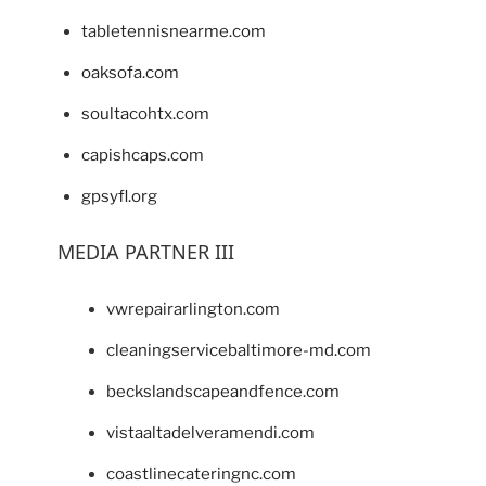
tabletennisnearme.com
oaksofa.com
soultacohtx.com
capishcaps.com
gpsyfl.org
MEDIA PARTNER III
vwrepairarlington.com
cleaningservicebaltimore-md.com
beckslandscapeandfence.com
vistaaltadelveramendi.com
coastlinecateringnc.com