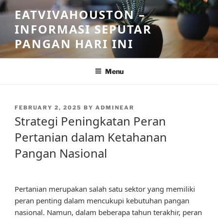
Skip
EATVIVAHOUSTON –
to
INFORMASI SEPUTAR
content
PANGAN HARI INI
Menu
POSTED
FEBRUARY 2, 2025
BY
ADMINEAR
ON
Strategi Peningkatan Peran
Pertanian dalam Ketahanan
Pangan Nasional
Pertanian merupakan salah satu sektor yang memiliki
peran penting dalam mencukupi kebutuhan pangan
nasional. Namun, dalam beberapa tahun terakhir, peran