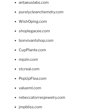
antaeuslabs.com
purelycleanchemdry.com
WishOping.com
shoplegacee.com
bonvivantshop.com
CupPlante.com
mpzin.com
stcreal.com
PopUpFlea.com
valueml.com
rebeccatorresjewelry.com
jmpbliss.com