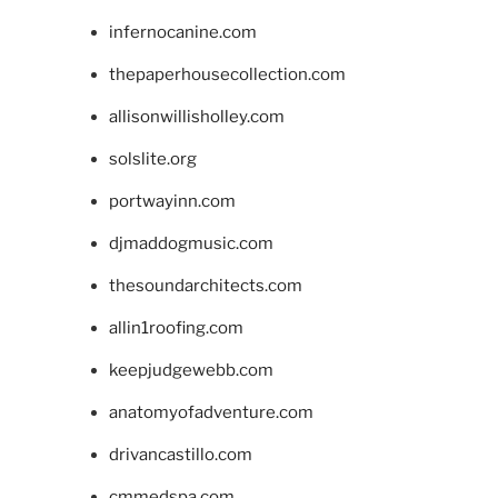
infernocanine.com
thepaperhousecollection.com
allisonwillisholley.com
solslite.org
portwayinn.com
djmaddogmusic.com
thesoundarchitects.com
allin1roofing.com
keepjudgewebb.com
anatomyofadventure.com
drivancastillo.com
cmmedspa.com