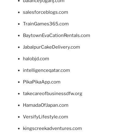
balanceyoganj.com
salesforceblogs.com
TrainGames365.com
BaytownEvaCationRentals.com
JabalpurCakeDelivery.com
halobjd.com
intelligenceqatar.com
PikaPikaApp.com
takecareofbusinessdfw.org
HamadaOfJapan.com
VersifyLifestyle.com
kingscreekadventures.com