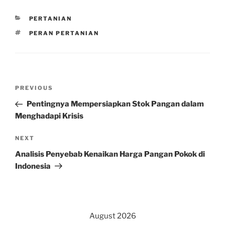
CATEGORIES
PERTANIAN
TAGS
PERAN PERTANIAN
Post
Previous
PREVIOUS
navigation
Post
Pentingnya Mempersiapkan Stok Pangan dalam
Menghadapi Krisis
Next
NEXT
Post
Analisis Penyebab Kenaikan Harga Pangan Pokok di
Indonesia
August 2026