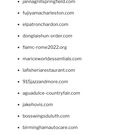
jannagrillspringfield.com
fujiyamacharleston.com
elpatronchardon.com
donglaishun-order.com
fiamc-rome2022.org
mariceworldessentials.com
lafisheriarestaurant.com
915jazzandmore.com
aguadulce-countryfair.com
jakehovis.com
bosswingsduluth.com
birminghamautocare.com