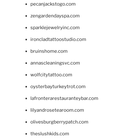
pecanjackstogo.com
zengardendayspa.com
sparklejewelryinc.com
ironcladtattoostudio.com
bruinshome.com
annascleaningsvc.com
wolfcitytattoo.com
oysterbayturkeytrot.com
lafronterarestauranteybar.com
lilyandrosetearoom.com
olivesburgberrypatch.com
theslushkids.com