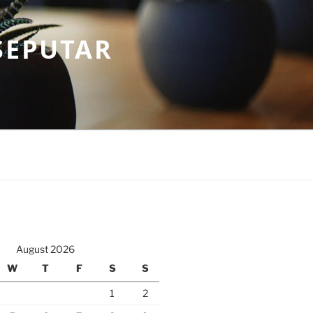
SEPUTAR
August 2026
W
T
F
S
S
1
2