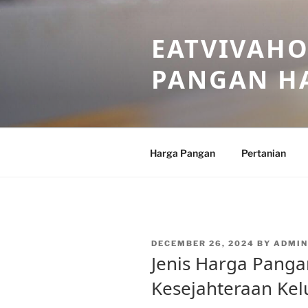
Skip
to
EATVIVAHO
content
PANGAN HA
Harga Pangan
Pertanian
POSTED
DECEMBER 26, 2024
BY
ADMIN
ON
Jenis Harga Panga
Kesejahteraan Kel