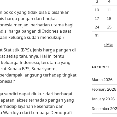
3
4
10
11
pokok yang tidak bisa dipisahkan
enis harga pangan dan tingkat
17
18
donesia menjadi perhatian utama bagi
24
25
isi harga pangan di Indonesia saat
31
eraan keluarga sudah mencukupi?
« Mar
 Statistik (BPS), jenis harga pangan di
t setiap tahunnya. Hal ini tentu
i keluarga Indonesia, terutama yang
ARCHIVES
ut Kepala BPS, Suhariyanto,
 berdampak langsung terhadap tingkat
March 2026
onesia.”
February 2026
a sendiri dapat diukur dari berbagai
January 2026
ndapatan, akses terhadap pangan yang
 terhadap layanan kesehatan dan
December 20
po Wardoyo dari Lembaga Demografi