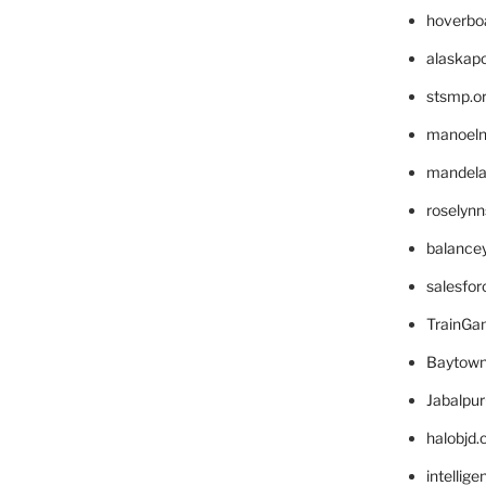
hoverbo
alaskapo
stsmp.o
manoel
mandelae
roselyn
balance
salesfo
TrainG
Baytown
Jabalpu
halobjd
intellig