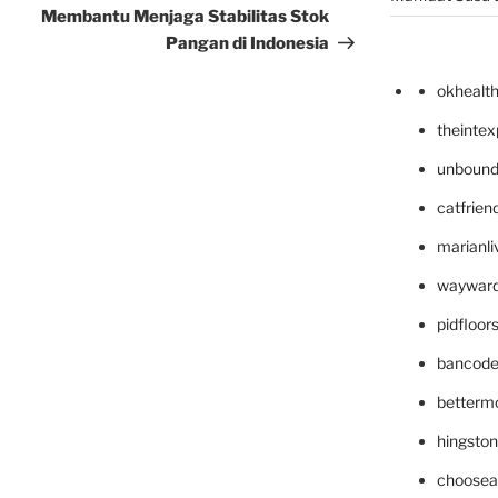
Membantu Menjaga Stabilitas Stok
Pangan di Indonesia
okhealt
theinte
unbound
catfrien
marianli
wayward
pidfloo
bancode
betterm
hingsto
choosea