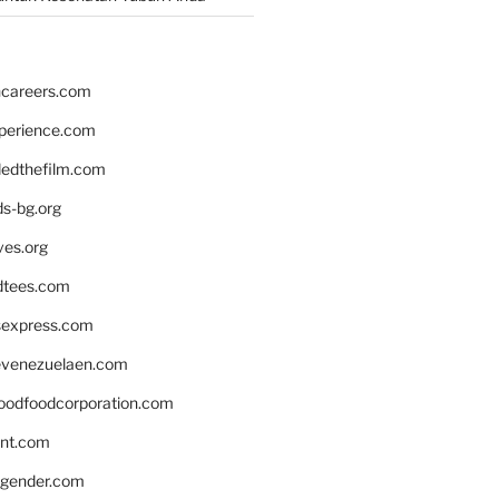
hcareers.com
xperience.com
edthefilm.com
ds-bg.org
ves.org
tees.com
rsexpress.com
venezuelaen.com
oodfoodcorporation.com
nnt.com
gender.com