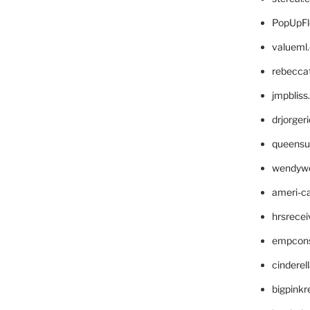
PopUpFl
valueml
rebecca
jmpblis
drjorger
queensu
wendyw
ameri-
hrsrece
empcon
cinderel
bigpinkr