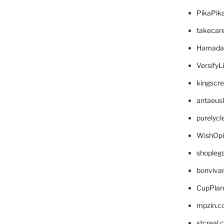
PikaPik
takecar
Hamada
VersifyL
kingscr
antaeus
purelyc
WishOp
shopleg
bonviva
CupPlan
mpzin.c
stcreal.