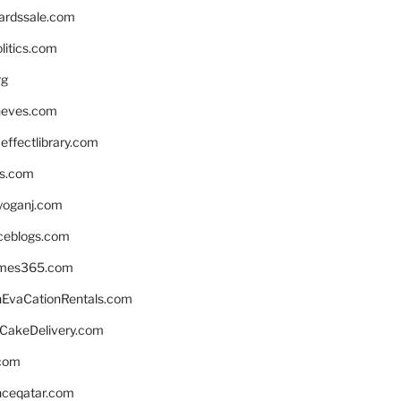
ardssale.com
litics.com
rg
neves.com
ffectlibrary.com
ns.com
yoganj.com
rceblogs.com
ames365.com
EvaCationRentals.com
rCakeDelivery.com
.com
enceqatar.com