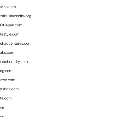
aApp.com
eofbusinessdfw.org
OfJapan.com
ifestyle.com
eekadventures.com
labs.com
leanchemdry.com
ing.com
acee.com
ntshop.com
te.com
om
com