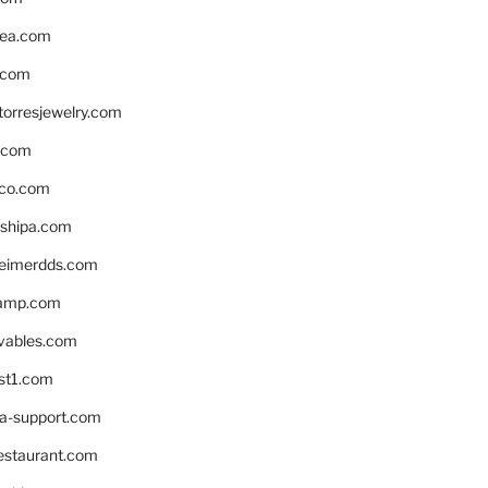
ea.com
.com
torresjewelry.com
s.com
ico.com
shipa.com
eimerdds.com
camp.com
ivables.com
st1.com
la-support.com
estaurant.com