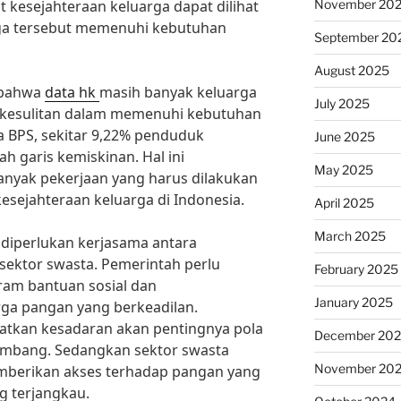
November 20
at kesejahteraan keluarga dapat dilihat
ga tersebut memenuhi kebutuhan
September 20
August 2025
i bahwa
data hk
masih banyak keluarga
July 2025
 kesulitan dalam memenuhi kebutuhan
 BPS, sekitar 9,22% penduduk
June 2025
h garis kemiskinan. Hal ini
May 2025
nyak pekerjaan yang harus dilakukan
esejahteraan keluarga di Indonesia.
April 2025
March 2025
 diperlukan kerjasama antara
sektor swasta. Pemerintah perlu
February 2025
am bantuan sosial dan
January 2025
ga pangan yang berkeadilan.
katkan kesadaran akan pentingnya pola
December 20
eimbang. Sedangkan sektor swasta
November 20
berikan akses terhadap pangan yang
g terjangkau.