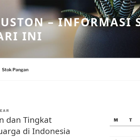
USTON – INFORMASI 
RI INI
Stok Pangan
EAR
n dan Tingkat
M
T
uarga di Indonesia