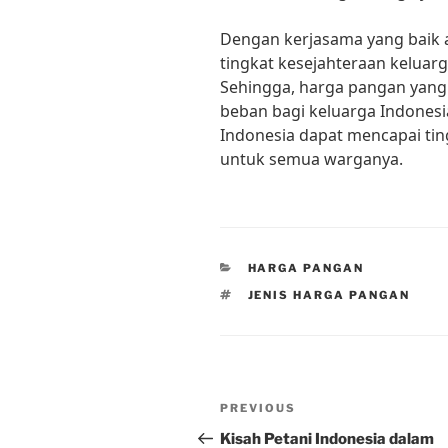
Dengan kerjasama yang baik 
tingkat kesejahteraan keluarg
Sehingga, harga pangan yang 
beban bagi keluarga Indones
Indonesia dapat mencapai tin
untuk semua warganya.
CATEGORIES
HARGA PANGAN
TAGS
JENIS HARGA PANGAN
Post
Previous
PREVIOUS
navigation
Post
Kisah Petani Indonesia dalam