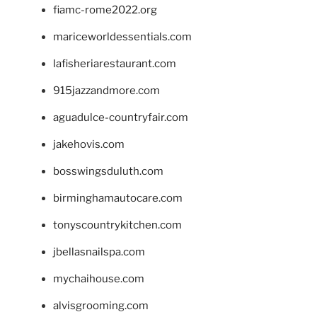
fiamc-rome2022.org
mariceworldessentials.com
lafisheriarestaurant.com
915jazzandmore.com
aguadulce-countryfair.com
jakehovis.com
bosswingsduluth.com
birminghamautocare.com
tonyscountrykitchen.com
jbellasnailspa.com
mychaihouse.com
alvisgrooming.com