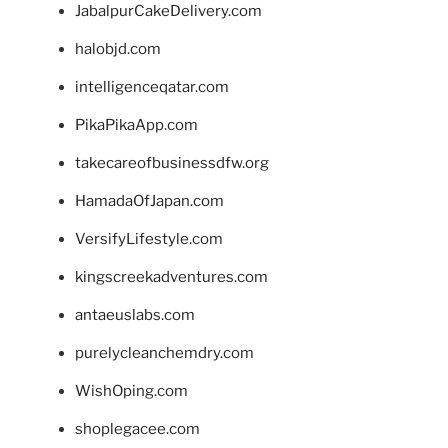
JabalpurCakeDelivery.com
halobjd.com
intelligenceqatar.com
PikaPikaApp.com
takecareofbusinessdfw.org
HamadaOfJapan.com
VersifyLifestyle.com
kingscreekadventures.com
antaeuslabs.com
purelycleanchemdry.com
WishOping.com
shoplegacee.com