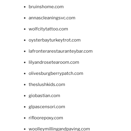
bruinshome.com
annascleaningsvc.com
wolfcitytattoo.com
oysterbayturkeytrot.com
lafronterarestauranteybar.com
lilyandrosetearoom.com
olivesburgberrypatch.com
theslushkids.com
giobastian.com
glpascensori.com
rifloorepoxy.com
woolleymillingandpaving.com