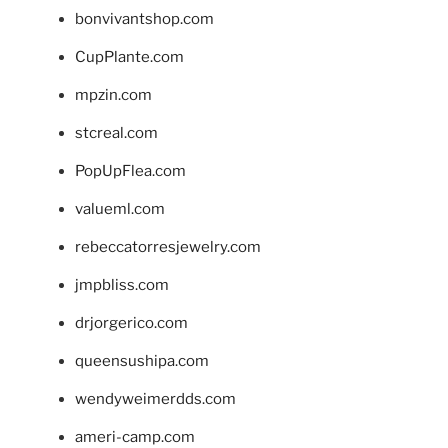
bonvivantshop.com
CupPlante.com
mpzin.com
stcreal.com
PopUpFlea.com
valueml.com
rebeccatorresjewelry.com
jmpbliss.com
drjorgerico.com
queensushipa.com
wendyweimerdds.com
ameri-camp.com