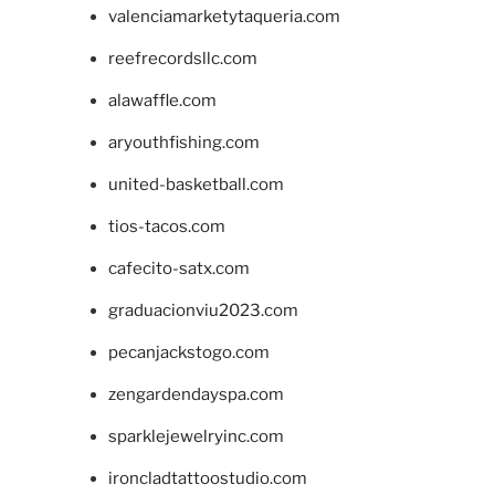
valenciamarketytaqueria.com
reefrecordsllc.com
alawaffle.com
aryouthfishing.com
united-basketball.com
tios-tacos.com
cafecito-satx.com
graduacionviu2023.com
pecanjackstogo.com
zengardendayspa.com
sparklejewelryinc.com
ironcladtattoostudio.com