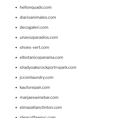
hellonquads.com
diarioanimales.com
decogaleri.com
unavozparadios.com
shoes-vert.com
elbotanicopanama.com
shadyoaksrockportrvpark.com
jccoinlaundry.com
kautorepair.com
marjaeswinebar.com
elmazatlanclinton.com
ideacoffeenyc.com