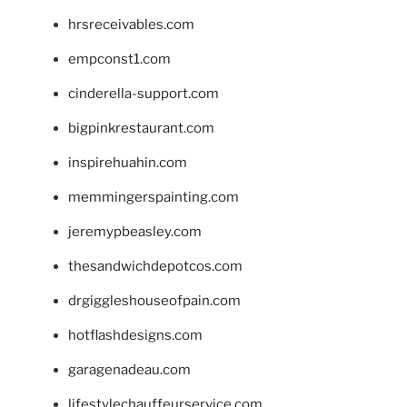
hrsreceivables.com
empconst1.com
cinderella-support.com
bigpinkrestaurant.com
inspirehuahin.com
memmingerspainting.com
jeremypbeasley.com
thesandwichdepotcos.com
drgiggleshouseofpain.com
hotflashdesigns.com
garagenadeau.com
lifestylechauffeurservice.com