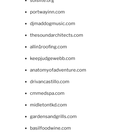
solslite.org
portwayinn.com
djmaddogmusic.com
thesoundarchitects.com
allin1roofing.com
keepjudgewebb.com
anatomyofadventure.com
drivancastillo.com
cmmedspa.com
midletontkd.com
gardensandgrills.com
basilfoodwine.com