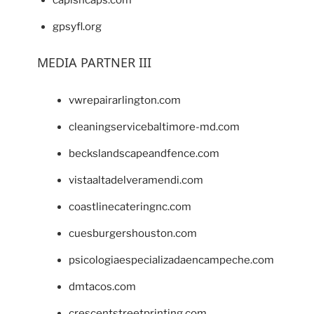
capishcaps.com
gpsyfl.org
MEDIA PARTNER III
vwrepairarlington.com
cleaningservicebaltimore-md.com
beckslandscapeandfence.com
vistaaltadelveramendi.com
coastlinecateringnc.com
cuesburgershouston.com
psicologiaespecializadaencampeche.com
dmtacos.com
crescentstreetprinting.com