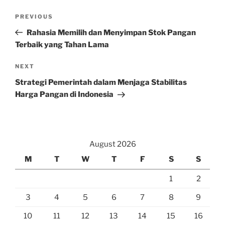
Post
Previous
PREVIOUS
navigation
Post
Rahasia Memilih dan Menyimpan Stok Pangan
Terbaik yang Tahan Lama
Next
NEXT
Post
Strategi Pemerintah dalam Menjaga Stabilitas
Harga Pangan di Indonesia
August 2026
M
T
W
T
F
S
S
1
2
3
4
5
6
7
8
9
10
11
12
13
14
15
16