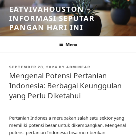
Skip
EATVIVAHOUSTON –
to
INFORMASI SEPUTAR
content
PANGAN HARI INI
Menu
POSTED
SEPTEMBER 20, 2024
BY
ADMINEAR
ON
Mengenal Potensi Pertanian
Indonesia: Berbagai Keunggulan
yang Perlu Diketahui
Pertanian Indonesia merupakan salah satu sektor yang
memiliki potensi besar untuk dikembangkan. Mengenal
potensi pertanian Indonesia bisa memberikan