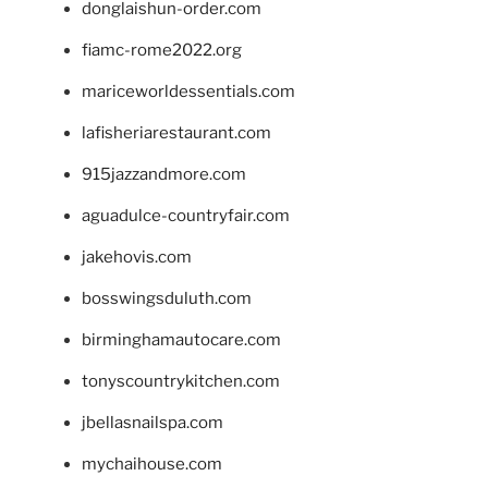
donglaishun-order.com
fiamc-rome2022.org
mariceworldessentials.com
lafisheriarestaurant.com
915jazzandmore.com
aguadulce-countryfair.com
jakehovis.com
bosswingsduluth.com
birminghamautocare.com
tonyscountrykitchen.com
jbellasnailspa.com
mychaihouse.com