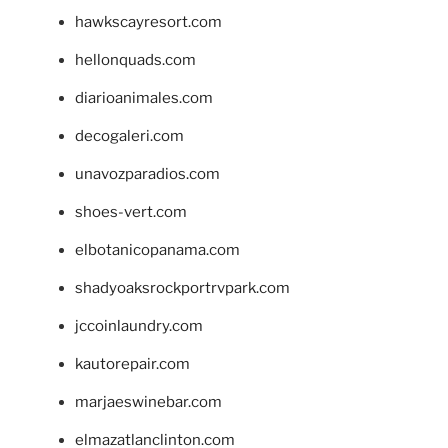
hawkscayresort.com
hellonquads.com
diarioanimales.com
decogaleri.com
unavozparadios.com
shoes-vert.com
elbotanicopanama.com
shadyoaksrockportrvpark.com
jccoinlaundry.com
kautorepair.com
marjaeswinebar.com
elmazatlanclinton.com