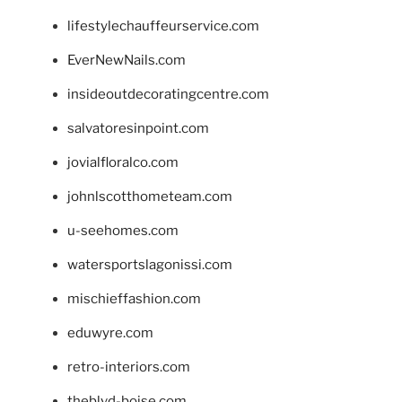
lifestylechauffeurservice.com
EverNewNails.com
insideoutdecoratingcentre.com
salvatoresinpoint.com
jovialfloralco.com
johnlscotthometeam.com
u-seehomes.com
watersportslagonissi.com
mischieffashion.com
eduwyre.com
retro-interiors.com
theblvd-boise.com