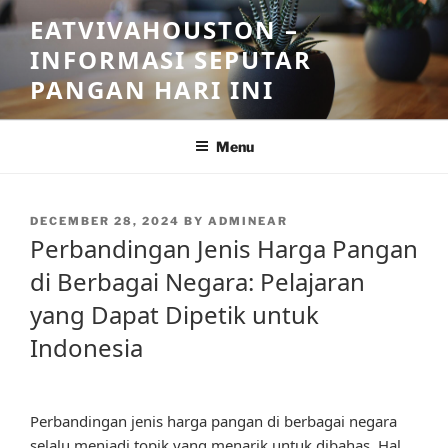
Skip
EATVIVAHOUSTON –
to
INFORMASI SEPUTAR
content
PANGAN HARI INI
Menu
POSTED
DECEMBER 28, 2024
BY
ADMINEAR
ON
Perbandingan Jenis Harga Pangan
di Berbagai Negara: Pelajaran
yang Dapat Dipetik untuk
Indonesia
Perbandingan jenis harga pangan di berbagai negara
selalu menjadi topik yang menarik untuk dibahas. Hal