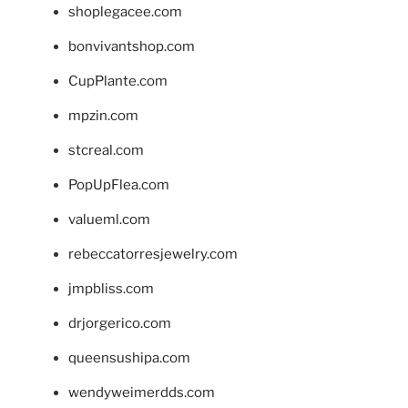
shoplegacee.com
bonvivantshop.com
CupPlante.com
mpzin.com
stcreal.com
PopUpFlea.com
valueml.com
rebeccatorresjewelry.com
jmpbliss.com
drjorgerico.com
queensushipa.com
wendyweimerdds.com