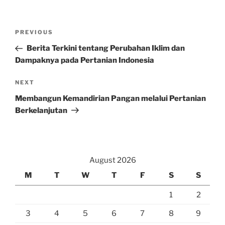
Post
Previous
PREVIOUS
navigation
Post
Berita Terkini tentang Perubahan Iklim dan
Dampaknya pada Pertanian Indonesia
Next
NEXT
Post
Membangun Kemandirian Pangan melalui Pertanian
Berkelanjutan
August 2026
M
T
W
T
F
S
S
1
2
3
4
5
6
7
8
9