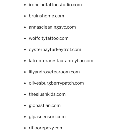
ironcladtattoostudio.com
bruinshome.com
annascleaningsvc.com
wolfcitytattoo.com
oysterbayturkeytrot.com
lafronterarestauranteybar.com
lilyandrosetearoom.com
olivesburgberrypatch.com
theslushkids.com
giobastian.com
glpascensori.com
rifloorepoxy.com