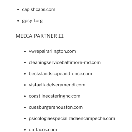
capishcaps.com
gpsyfl.org
MEDIA PARTNER III
vwrepairarlington.com
cleaningservicebaltimore-md.com
beckslandscapeandfence.com
vistaaltadelveramendi.com
coastlinecateringnc.com
cuesburgershouston.com
psicologiaespecializadaencampeche.com
dmtacos.com