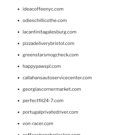
ideacoffeenyc.com
odieschillicothe.com
lacantinitagalesburg.com
pizzadeliverybristol.com
greenstarsmogcheck.com
happypawspl.com
callahansautoservicecenter.com
georgiascornermarket.com
perfectfit24-7.com
portugalprivatedriver.com
von-racer.com
coffeeshopcharleston.com