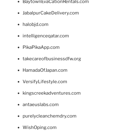
BaytownEvaCationRentals.com
JabalpurCakeDelivery.com
halobjd.com
intelligenceqatar.com
PikaPikaApp.com
takecareofbusinessdfw.org
HamadaOfJapan.com
VersifyLifestyle.com
kingscreekadventures.com
antaeuslabs.com
purelycleanchemdry.com
WishOping.com