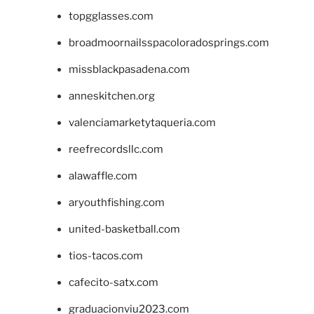
topgglasses.com
broadmoornailsspacoloradosprings.com
missblackpasadena.com
anneskitchen.org
valenciamarketytaqueria.com
reefrecordsllc.com
alawaffle.com
aryouthfishing.com
united-basketball.com
tios-tacos.com
cafecito-satx.com
graduacionviu2023.com