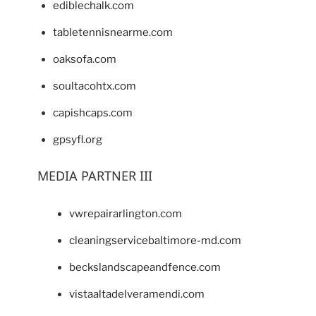
ediblechalk.com
tabletennisnearme.com
oaksofa.com
soultacohtx.com
capishcaps.com
gpsyfl.org
MEDIA PARTNER III
vwrepairarlington.com
cleaningservicebaltimore-md.com
beckslandscapeandfence.com
vistaaltadelveramendi.com