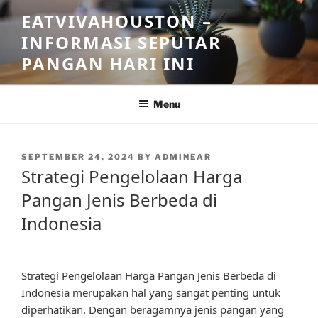
Skip
EATVIVAHOUSTON –
to
INFORMASI SEPUTAR
content
PANGAN HARI INI
Menu
POSTED
SEPTEMBER 24, 2024
BY
ADMINEAR
ON
Strategi Pengelolaan Harga
Pangan Jenis Berbeda di
Indonesia
Strategi Pengelolaan Harga Pangan Jenis Berbeda di
Indonesia merupakan hal yang sangat penting untuk
diperhatikan. Dengan beragamnya jenis pangan yang