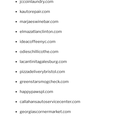
jccoinlaundry.com
kautorepair.com
marjaeswinebar.com
elmazatlanclinton.com
ideacoffeenyc.com
odieschillicothe.com
lacantinitagalesburg.com
pizzadeliverybristol.com
greenstarsmogcheck.com
happypawspl.com
callahansautoservicecenter.com
georgiascornermarket.com