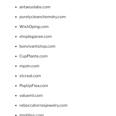
antaeuslabs.com
purelycleanchemdry.com
WishOping.com
shoplegacee.com
bonvivantshop.com
CupPlante.com
mpzin.com
stcreal.com
PopUpFlea.com
valueml.com
rebeccatorresjewelry.com
jmpbliss.com