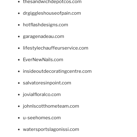
thesandwichdepotcos.com
drgiggleshouseofpain.com
hotflashdesigns.com
garagenadeau.com
lifestylechauffeurservice.com
EverNewNails.com
insideoutdecoratingcentre.com
salvatoresinpoint.com
jovialfloralco.com
johnlscotthometeam.com
u-seehomes.com
watersportslagonissi.com