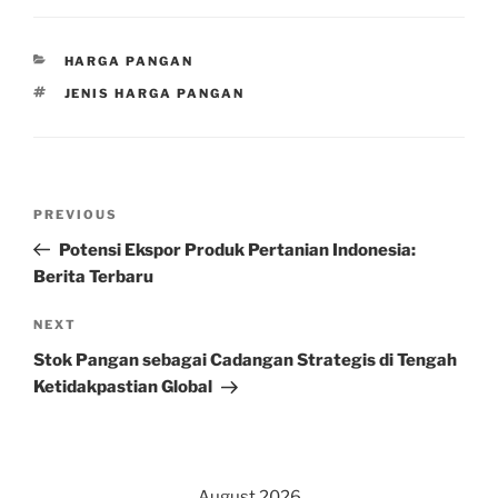
CATEGORIES
HARGA PANGAN
TAGS
JENIS HARGA PANGAN
Post
Previous
PREVIOUS
navigation
Post
Potensi Ekspor Produk Pertanian Indonesia:
Berita Terbaru
Next
NEXT
Post
Stok Pangan sebagai Cadangan Strategis di Tengah
Ketidakpastian Global
August 2026