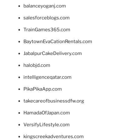
balanceyoganj.com
salesforceblogs.com
TrainGames365.com
BaytownEvaCationRentals.com
JabalpurCakeDelivery.com
halobjd.com
intelligenceqatar.com
PikaPikaApp.com
takecareofbusinessdfw.org
HamadaOfJapan.com
VersifyLifestyle.com
kingscreekadventures.com