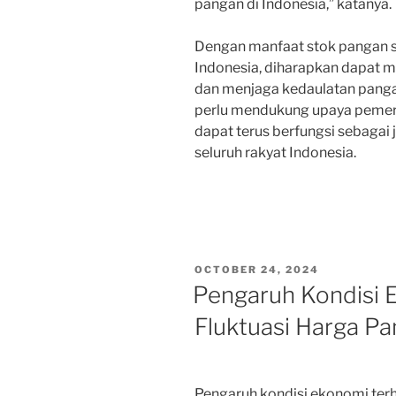
pangan di Indonesia,” katanya.
Dengan manfaat stok pangan s
Indonesia, diharapkan dapat 
dan menjaga kedaulatan pangan
perlu mendukung upaya pemer
dapat terus berfungsi sebagai
seluruh rakyat Indonesia.
POSTED
OCTOBER 24, 2024
ON
Pengaruh Kondisi 
Fluktuasi Harga Pa
Pengaruh kondisi ekonomi terh