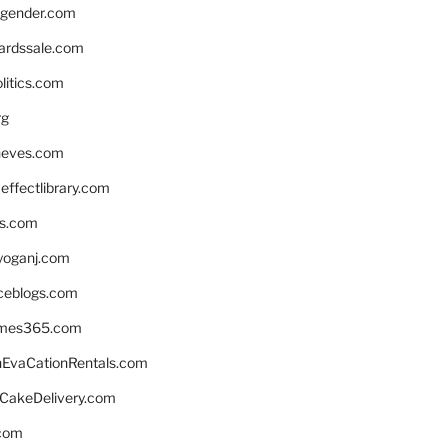
gender.com
ardssale.com
litics.com
rg
neves.com
ffectlibrary.com
ns.com
yoganj.com
rceblogs.com
ames365.com
EvaCationRentals.com
rCakeDelivery.com
.com