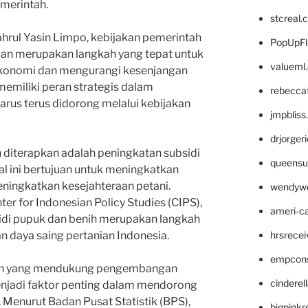
emerintah.
stcreal.
ahrul Yasin Limpo, kebijakan pemerintah
PopUpFl
ian merupakan langkah yang tepat untuk
valueml
onomi dan mengurangi kesenjangan
 memiliki peran strategis dalam
rebecca
rus terus didorong melalui kebijakan
jmpblis
drjorger
h diterapkan adalah peningkatan subsidi
queensu
al ini bertujuan untuk meningkatkan
eningkatkan kesejahteraan petani.
wendyw
er for Indonesian Policy Studies (CIPS),
ameri-
sidi pupuk dan benih merupakan langkah
hrsrece
 daya saing pertanian Indonesia.
empcon
ntah yang mendukung pengembangan
cinderel
menjadi faktor penting dalam mendorong
 Menurut Badan Pusat Statistik (BPS),
bigpinkr