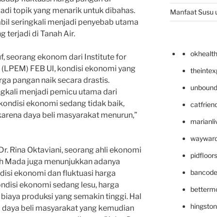
di topik yang menarik untuk dibahas.
Manfaat Susu 
abil seringkali menjadi penyebab utama
 terjadi di Tanah Air.
okhealt
f, seorang ekonom dari Institute for
 (LPEM) FEB UI, kondisi ekonomi yang
theinte
ga pangan naik secara drastis.
unbound
ngkali menjadi pemicu utama dari
 kondisi ekonomi sedang tidak baik,
catfrien
arena daya beli masyarakat menurun,”
marianli
wayward
Dr. Rina Oktaviani, seorang ahli ekonomi
pidfloo
jah Mada juga menunjukkan adanya
bancode
disi ekonomi dan fluktuasi harga
ondisi ekonomi sedang lesu, harga
betterm
biaya produksi yang semakin tinggi. Hal
hingsto
a daya beli masyarakat yang kemudian