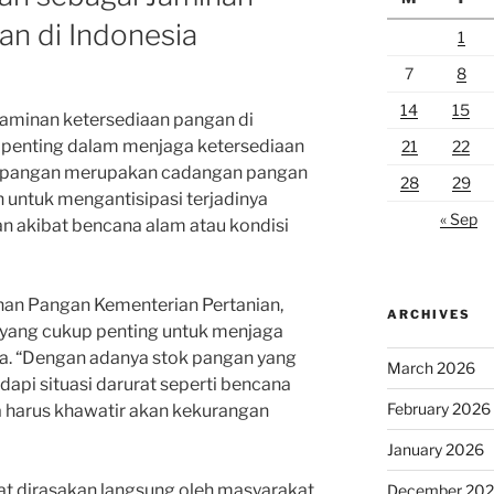
an di Indonesia
1
7
8
14
15
jaminan ketersediaan pangan di
penting dalam menjaga ketersediaan
21
22
k pangan merupakan cadangan pangan
28
29
 untuk mengantisipasi terjadinya
« Sep
n akibat bencana alam atau kondisi
an Pangan Kementerian Pertanian,
ARCHIVES
 yang cukup penting untuk menjaga
a. “Dengan adanya stok pangan yang
March 2026
api situasi darurat seperti bencana
February 2026
a harus khawatir akan kekurangan
January 2026
t dirasakan langsung oleh masyarakat.
December 20