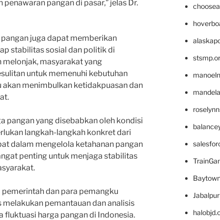
enawaran pangan di pasar,” jelas Dr.
choosea
hoverbo
rga pangan juga dapat memberikan
alaskapo
 stabilitas sosial dan politik di
stsmp.o
n melonjak, masyarakat yang
esulitan untuk memenuhi kebutuhan
manoel
entu akan menimbulkan ketidakpuasan dan
mandelae
at.
roselyn
ga pangan yang disebabkan oleh kondisi
balance
erlukan langkah-langkah konkret dari
salesfo
epat dalam mengelola ketahanan pangan
angat penting untuk menjaga stabilitas
TrainG
syarakat.
Baytown
i pemerintah dan para pemangku
Jabalpu
us melakukan pemantauan dan analisis
halobjd
 fluktuasi harga pangan di Indonesia.