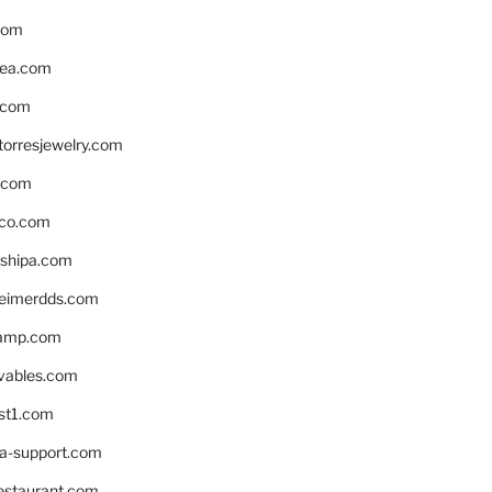
com
ea.com
.com
torresjewelry.com
s.com
ico.com
shipa.com
eimerdds.com
camp.com
ivables.com
st1.com
la-support.com
estaurant.com