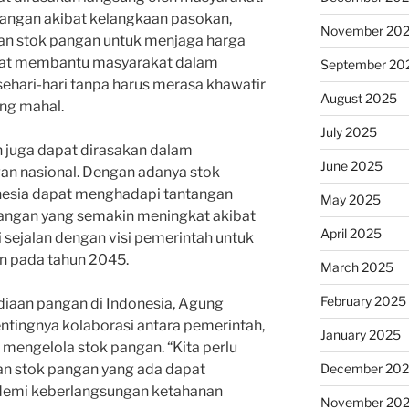
 pangan akibat kelangkaan pasokan,
November 20
an stok pangan untuk menjaga harga
dapat membantu masyarakat dalam
September 20
hari-hari tanpa harus merasa khawatir
August 2025
ng mahal.
July 2025
n juga dapat dirasakan dalam
June 2025
n nasional. Dengan adanya stok
nesia dapat menghadapi tantangan
May 2025
ngan yang semakin meningkat akibat
April 2025
 sejalan dengan visi pemerintah untuk
 pada tahun 2045.
March 2025
February 2025
iaan pangan di Indonesia, Agung
tingnya kolaborasi antara pemerintah,
January 2025
mengelola stok pangan. “Kita perlu
December 20
n stok pangan yang ada dapat
demi keberlangsungan ketahanan
November 20