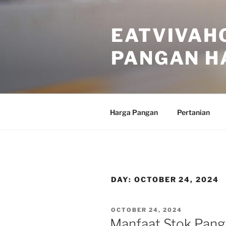
Skip
to
EATVIVAH
content
PANGAN HA
Harga Pangan
Pertanian
DAY:
OCTOBER 24, 2024
POSTED
OCTOBER 24, 2024
ON
Manfaat Stok Pang