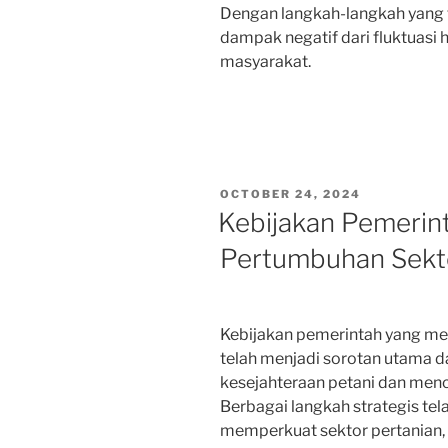
Dengan langkah-langkah yang 
dampak negatif dari fluktuasi
masyarakat.
POSTED
OCTOBER 24, 2024
ON
Kebijakan Pemeri
Pertumbuhan Sekto
Kebijakan pemerintah yang me
telah menjadi sorotan utama 
kesejahteraan petani dan menc
Berbagai langkah strategis te
memperkuat sektor pertanian, 