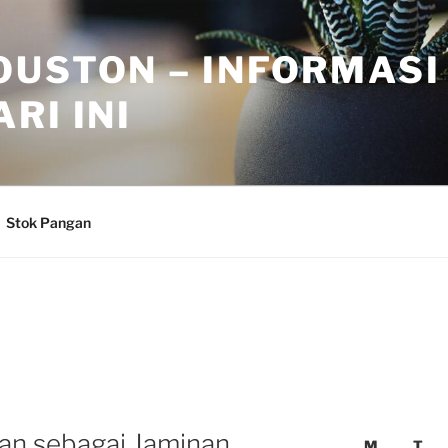
OUSTON – INFORMASI
RI INI
Stok Pangan
an sebagai Jaminan
M
T