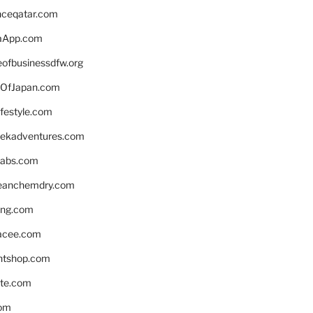
enceqatar.com
aApp.com
eofbusinessdfw.org
OfJapan.com
ifestyle.com
eekadventures.com
labs.com
leanchemdry.com
ing.com
acee.com
ntshop.com
te.com
om