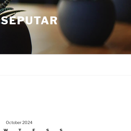
 SEPUTAR
October 2024
W
T
F
S
S