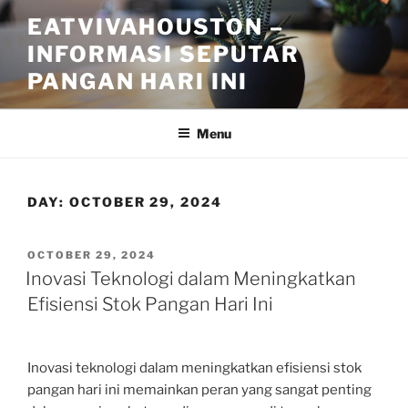
Skip
EATVIVAHOUSTON –
to
INFORMASI SEPUTAR
content
PANGAN HARI INI
Menu
DAY:
OCTOBER 29, 2024
POSTED
OCTOBER 29, 2024
ON
Inovasi Teknologi dalam Meningkatkan
Efisiensi Stok Pangan Hari Ini
Inovasi teknologi dalam meningkatkan efisiensi stok
pangan hari ini memainkan peran yang sangat penting