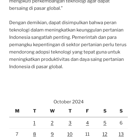
mengikuti perkembangan teknologi agar dapat
bersaing di pasar global.”
Dengan demikian, dapat disimpulkan bahwa peran
teknologi dalam meningkatkan keunggulan pertanian
Indonesia sangatlah penting. Pemerintah dan para
pemangku kepentingan di sektor pertanian perlu terus
mendorong adopsi teknologi yang tepat guna untuk
meningkatkan produktivitas dan daya saing pertanian
Indonesia di pasar global.
October 2024
M
T
W
T
F
S
S
1
2
3
4
5
6
7
8
9
10
11
12
13