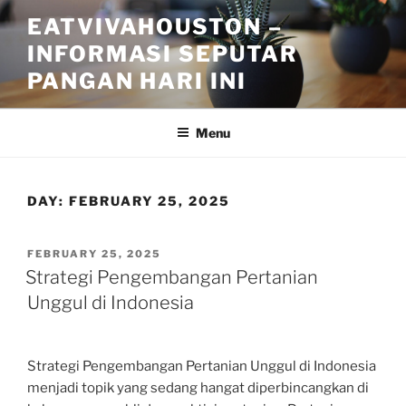
Skip
EATVIVAHOUSTON –
to
INFORMASI SEPUTAR
content
PANGAN HARI INI
Menu
DAY:
FEBRUARY 25, 2025
POSTED
FEBRUARY 25, 2025
ON
Strategi Pengembangan Pertanian
Unggul di Indonesia
Strategi Pengembangan Pertanian Unggul di Indonesia
menjadi topik yang sedang hangat diperbincangkan di