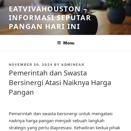
Skip
EATVIVAHOUSTON –
to
INFORMASI SEPUTAR
content
PANGAN HARI INI
Menu
POSTED
NOVEMBER 30, 2024
BY
ADMINEAR
ON
Pemerintah dan Swasta
Bersinergi Atasi Naiknya Harga
Pangan
Pemerintah dan swasta bersinergi untuk mengatasi
naiknya harga pangan menjadi sebuah langkah
strategis yang perlu diapresiasi. Kehadiran kedua pihak