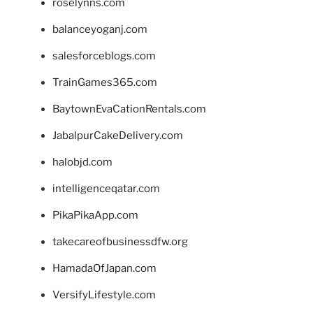
roselynns.com
balanceyoganj.com
salesforceblogs.com
TrainGames365.com
BaytownEvaCationRentals.com
JabalpurCakeDelivery.com
halobjd.com
intelligenceqatar.com
PikaPikaApp.com
takecareofbusinessdfw.org
HamadaOfJapan.com
VersifyLifestyle.com