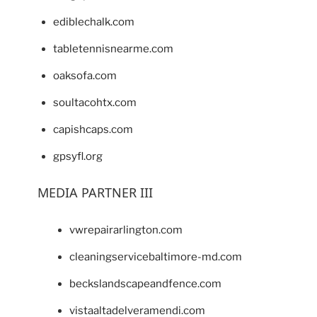
ediblechalk.com
tabletennisnearme.com
oaksofa.com
soultacohtx.com
capishcaps.com
gpsyfl.org
MEDIA PARTNER III
vwrepairarlington.com
cleaningservicebaltimore-md.com
beckslandscapeandfence.com
vistaaltadelveramendi.com