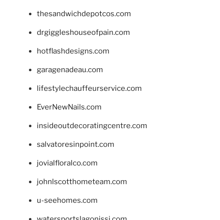
thesandwichdepotcos.com
drgiggleshouseofpain.com
hotflashdesigns.com
garagenadeau.com
lifestylechauffeurservice.com
EverNewNails.com
insideoutdecoratingcentre.com
salvatoresinpoint.com
jovialfloralco.com
johnlscotthometeam.com
u-seehomes.com
watersportslagonissi.com