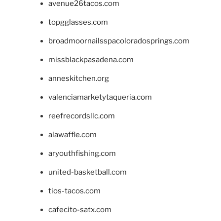
avenue26tacos.com
topgglasses.com
broadmoornailsspacoloradosprings.com
missblackpasadena.com
anneskitchen.org
valenciamarketytaqueria.com
reefrecordsllc.com
alawaffle.com
aryouthfishing.com
united-basketball.com
tios-tacos.com
cafecito-satx.com