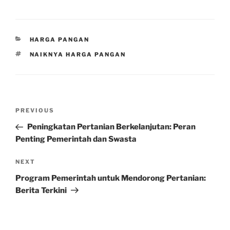
CATEGORIES
HARGA PANGAN
TAGS
NAIKNYA HARGA PANGAN
Post
Previous
PREVIOUS
navigation
Post
Peningkatan Pertanian Berkelanjutan: Peran
Penting Pemerintah dan Swasta
Next
NEXT
Post
Program Pemerintah untuk Mendorong Pertanian:
Berita Terkini