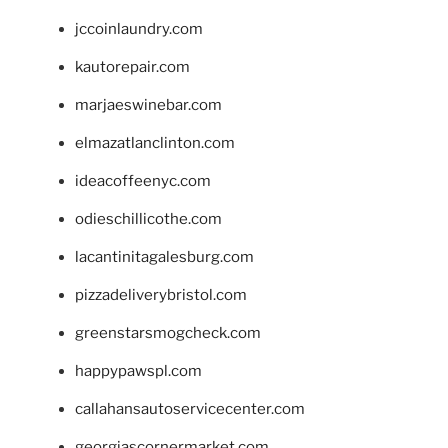
jccoinlaundry.com
kautorepair.com
marjaeswinebar.com
elmazatlanclinton.com
ideacoffeenyc.com
odieschillicothe.com
lacantinitagalesburg.com
pizzadeliverybristol.com
greenstarsmogcheck.com
happypawspl.com
callahansautoservicecenter.com
georgiascornermarket.com