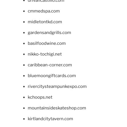
drivancastillo.com
cmmedspa.com
midletontkd.com
gardensandgrills.com
basilfoodwine.com
nikko-tochigi.net
caribbean-corner.com
bluemoongiftcards.com
rivercitysteampunkexpo.com
kchoops.net
mountainsideskateshop.com
kirtlandcitytavern.com